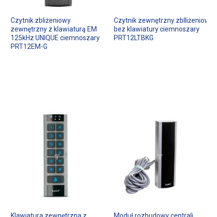
Czytnik zbliżeniowy
Czytnik zewnętrzny zblliżeniowy
zewnętrzny z klawiaturą EM
bez klawiatury ciemnoszary
125kHz UNIQUE ciemnoszary
PRT12LTBKG
PRT12EM-G
Klawiatura zewnętrzna z
Moduł rozbudowy centrali