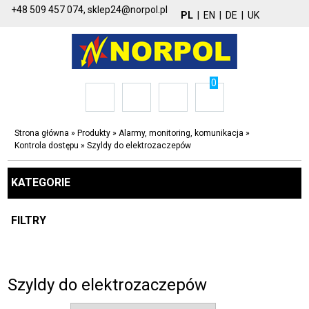
+48 509 457 074,
sklep24@norpol.pl
PL
|
EN
|
DE
|
UK
0
Strona główna
»
Produkty
»
Alarmy, monitoring, komunikacja
»
Kontrola dostępu
»
Szyldy do elektrozaczepów
KATEGORIE
FILTRY
Szyldy do elektrozaczepów