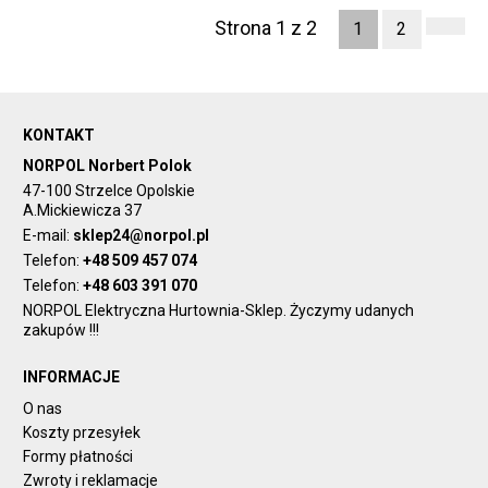
Strona 1 z 2
1
2
KONTAKT
NORPOL Norbert Polok
47-100 Strzelce Opolskie
A.Mickiewicza 37
E-mail:
sklep24@norpol.pl
Telefon:
+48 509 457 074
Telefon:
+48 603 391 070
NORPOL Elektryczna Hurtownia-Sklep. Życzymy udanych
zakupów !!!
INFORMACJE
O nas
Koszty przesyłek
Formy płatności
Zwroty i reklamacje