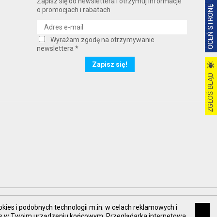
Zapisz się do newslettera i otrzymuj informacje
o promocjach i rabatach
Wyrażam zgodę na otrzymywanie
newslettera *
okies i podobnych technologii m.in. w celach reklamowych i
kies w Twoim urządzeniu końcowym. Przeglądarka internetowa