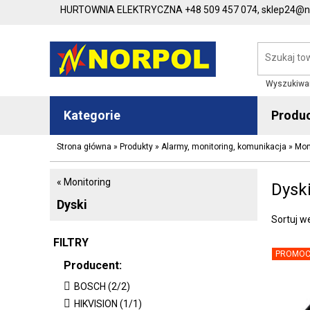
HURTOWNIA ELEKTRYCZNA
+48 509 457 074,
sklep24@no
Wyszukiwa
Kategorie
Produ
Strona główna
»
Produkty
»
Alarmy, monitoring, komunikacja
»
Mon
« Monitoring
Dysk
Dyski
Sortuj w
FILTRY
PROMOC
Producent:
BOSCH (2/2)
HIKVISION (1/1)