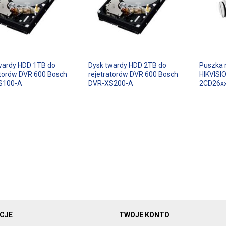
wardy HDD 1TB do
Dysk twardy HDD 2TB do
Puszka 
atorów DVR 600 Bosch
rejetratorów DVR 600 Bosch
HIKVISI
S100-A
DVR-XS200-A
2CD26xx
CJE
TWOJE KONTO