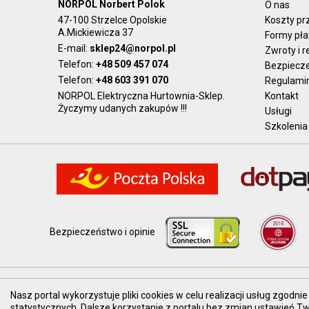
NORPOL Norbert Polok
O nas
47-100 Strzelce Opolskie
Koszty pr
A.Mickiewicza 37
Formy pła
E-mail:
sklep24@norpol.pl
Zwroty i 
Telefon:
+48 509 457 074
Bezpiecz
Telefon:
+48 603 391 070
Regulami
NORPOL Elektryczna Hurtownia-Sklep.
Kontakt
Życzymy udanych zakupów !!!
Usługi
Szkolenia
Bezpieczeństwo i opinie
Prezentowane ceny brutto, z VAT.
Nasz portal wykorzystuje pliki cookies w celu realizacji usług zgod
statystycznych. Dalsze korzystanie z portalu bez zmian ustawień 