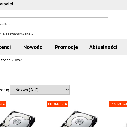
rpol.pl
nie zaawansowane »
cenci
Nowości
Promocje
Aktualności
itoring
»
Dyski
i
edług
JA
PROMOCJA
PROMOCJ