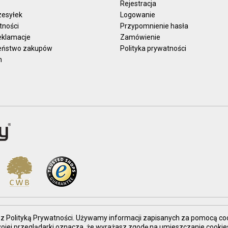
Rejestracja
zesyłek
Logowanie
tności
Przypomnienie hasła
reklamacje
Zamówienie
eństwo zakupów
Polityka prywatności
n
nie z Polityką Prywatności. Używamy informacji zapisanych za pomocą co
Twojej przeglądarki oznacza, że wyrażasz zgodę na umieszczanie coo