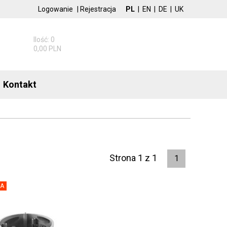
Logowanie
|
Rejestracja
PL
|
EN
|
DE
|
UK
Ilość: 0
0,00 PLN
Kontakt
Strona 1 z 1
1
A