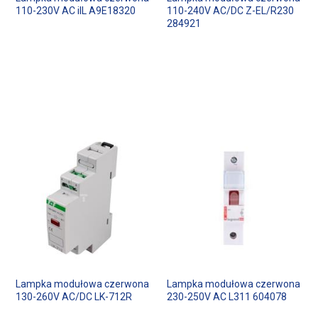
110-230V AC iIL A9E18320
110-240V AC/DC Z-EL/R230
284921
Lampka modułowa czerwona
Lampka modułowa czerwona
130-260V AC/DC LK-712R
230-250V AC L311 604078