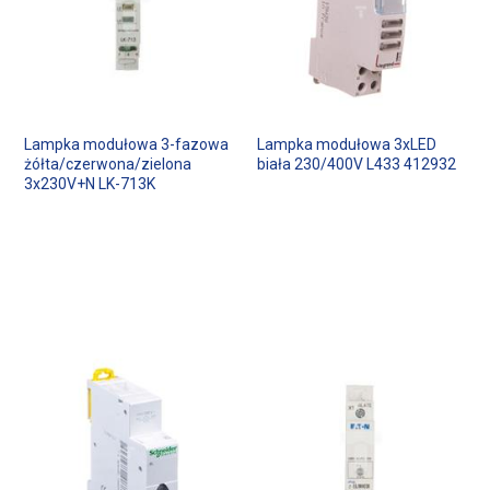
Lampka modułowa 3-fazowa
Lampka modułowa 3xLED
żółta/czerwona/zielona
biała 230/400V L433 412932
3x230V+N LK-713K