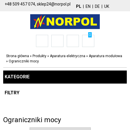
+48 509 457 074,
sklep24@norpol.pl
PL
|
EN
|
DE
|
UK
0
Strona główna
»
Produkty
»
Aparatura elektryczna
»
Aparatura modułowa
»
Ograniczniki mocy
KATEGORIE
FILTRY
Ograniczniki mocy