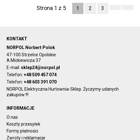
Strona 1 z 5
1
2
3
KONTAKT
NORPOL Norbert Polok
47-100 Strzelce Opolskie
A.Mickiewicza 37
E-mail:
sklep24@norpol.pl
Telefon:
+48 509 457 074
Telefon:
+48 603 391 070
NORPOL Elektryczna Hurtownia-Sklep. Życzymy udanych
zakupów !!!
INFORMACJE
O nas
Koszty przesyłek
Formy płatności
Zwroty i reklamacje