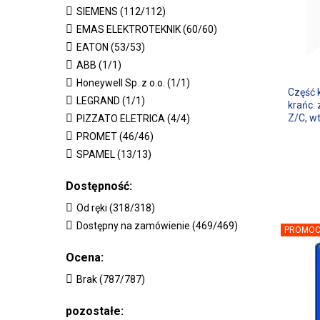
SIEMENS (112/112)
EMAS ELEKTROTEKNIK (60/60)
EATON (53/53)
ABB (1/1)
Honeywell Sp. z o.o. (1/1)
Część 
LEGRAND (1/1)
krańc. 
Z/C, w
PIZZATO ELETRICA (4/4)
PROMET (46/46)
SPAMEL (13/13)
Dostępność:
Od ręki (318/318)
Dostępny na zamówienie (469/469)
PROMOC
Ocena:
Brak (787/787)
pozostałe: