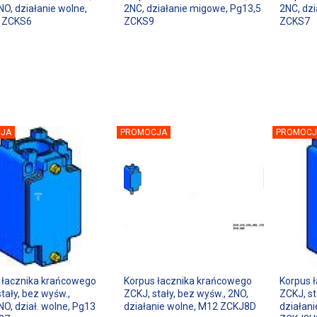
O, działanie wolne,
2NC, działanie migowe, Pg13,5
2NC, dzi
 ZCKS6
ZCKS9
ZCKS7
JA
PROMOCJA
PROMOCJ
 łacznika krańcowego
Korpus łacznika krańcowego
Korpus 
tały, bez wyśw.,
ZCKJ, stały, bez wyśw., 2NO,
ZCKJ, st
O, dział. wolne, Pg13
działanie wolne, M12 ZCKJ8D
działan