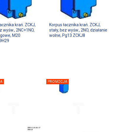
acznika krań. ZCKJ,
Korpus łacznika krań. ZCKJ,
ez wyśw., 2NC+1NO,
stały, bez wyśw., 2NO, działanie
migowe, M20
wolne, Pg13 ZCKJ8
9H29
A
PROMOCJA