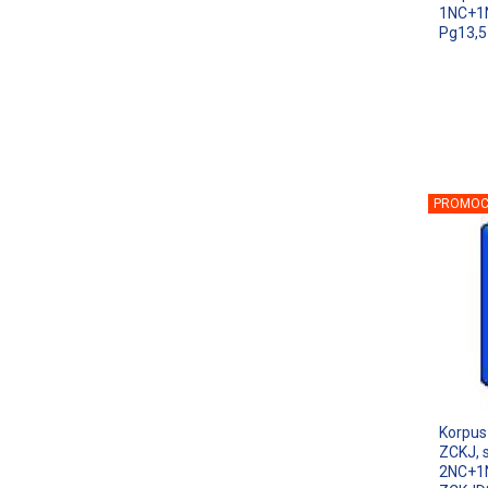
1NC+1N
Pg13,5
PROMOC
Korpus
ZCKJ, s
2NC+1N