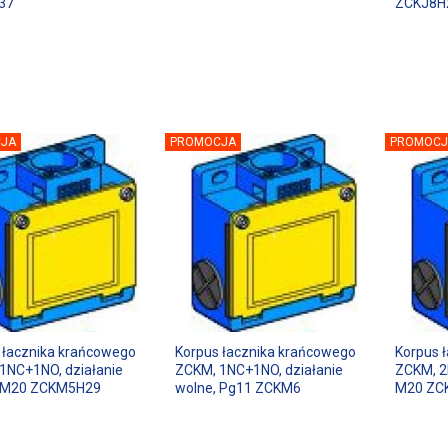
37
ZCKJ8H
JA
PROMOCJA
PROMOCJ
 łacznika krańcowego
Korpus łacznika krańcowego
Korpus 
1NC+1NO, działanie
ZCKM, 1NC+1NO, działanie
ZCKM, 2
, M20 ZCKM5H29
wolne, Pg11 ZCKM6
M20 ZC