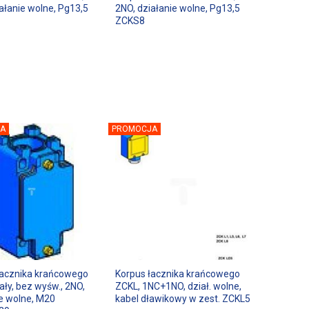
ałanie wolne, Pg13,5
2NO, działanie wolne, Pg13,5
ZCKS8
A
PROMOCJA
łacznika krańcowego
Korpus łacznika krańcowego
ały, bez wyśw., 2NO,
ZCKL, 1NC+1NO, dział. wolne,
ie wolne, M20
kabel dławikowy w zest. ZCKL5