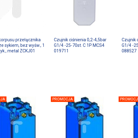
korpusu przełącznika
Czujnik ciśnienia 0,2-4,5bar
Czujnik 
ze sykiem, bez wyśw., 1
G1/4 -25-70st. C 1P MCS4
G1/4 -2
tyk., metal ZCKJ01
019711
088527
JA
PROMOCJA
PROMOCJ