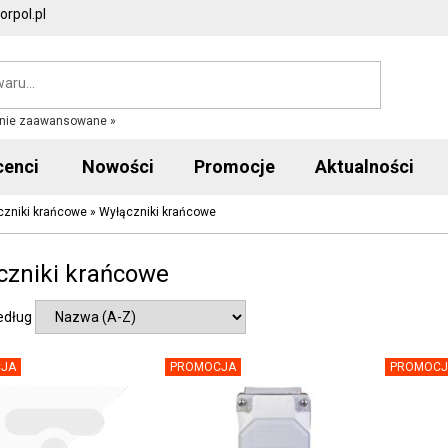
rpol.pl
nie zaawansowane »
cenci
Nowości
Promocje
Aktualności
ączniki krańcowe
»
Wyłączniki krańcowe
czniki krańcowe
edług
JA
PROMOCJA
PROMOCJ