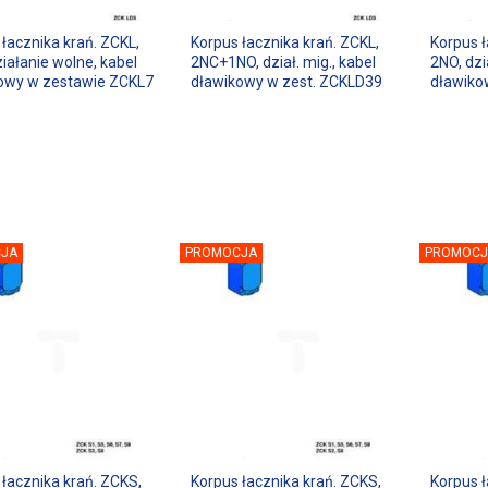
łacznika krań. ZCKL,
Korpus łacznika krań. ZCKL,
Korpus ł
iałanie wolne, kabel
2NC+1NO, dział. mig., kabel
2NO, dzi
owy w zestawie ZCKL7
dławikowy w zest. ZCKLD39
dławiko
JA
PROMOCJA
PROMOCJ
 łacznika krań. ZCKS,
Korpus łacznika krań. ZCKS,
Korpus ł