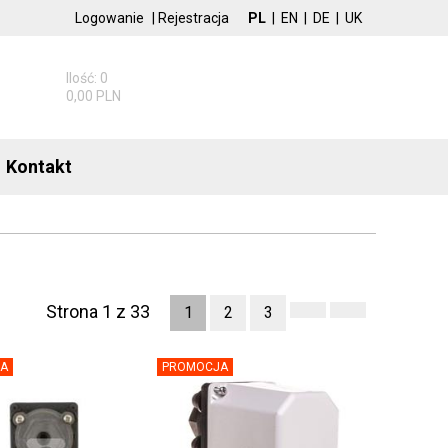
Logowanie
|
Rejestracja
PL
|
EN
|
DE
|
UK
Ilość: 0
0,00 PLN
Kontakt
Strona 1 z 33
1
2
3
A
PROMOCJA