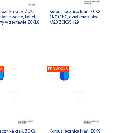
acznika krań. ZCKL,
Korpus łacznika krań. ZCKS,
ałanie wolne, kabel
1NC+1NO, działanie wolne,
wy w zestawie ZCKL8
M20 ZCKS5H29
A
PROMOCJA
acznika krań. ZCKS,
Korpus łacznika krań. ZCKS,