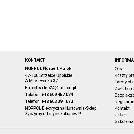
KONTAKT
INFORMA
NORPOL Norbert Polok
O nas
47-100 Strzelce Opolskie
Koszty pr
A.Mickiewicza 37
Formy pła
E-mail:
sklep24@norpol.pl
Zwroty i 
Telefon:
+48 509 457 074
Bezpiecz
Telefon:
+48 603 391 070
Regulami
NORPOL Elektryczna Hurtownia-Sklep.
Kontakt
Życzymy udanych zakupów !!!
Usługi
Szkolenia