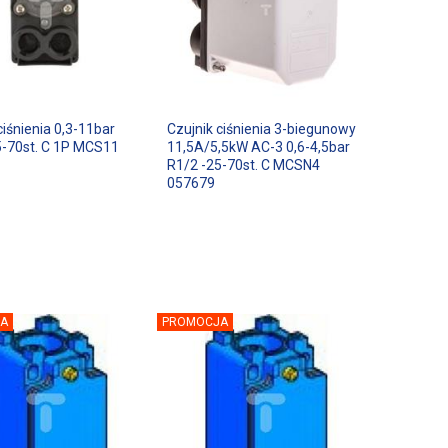
ciśnienia 0,3-11bar
Czujnik ciśnienia 3-biegunowy
5-70st. C 1P MCS11
11,5A/5,5kW AC-3 0,6-4,5bar
R1/2 -25-70st. C MCSN4
057679
A
PROMOCJA