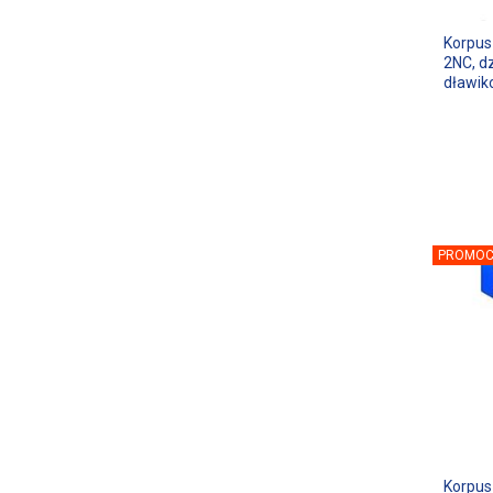
Korpus 
2NC, dz
dławik
PROMOC
Korpus