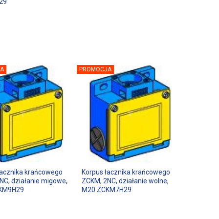
29
A
PROMOCJA
łacznika krańcowego
Korpus łacznika krańcowego
NC, działanie migowe,
ZCKM, 2NC, działanie wolne,
KM9H29
M20 ZCKM7H29