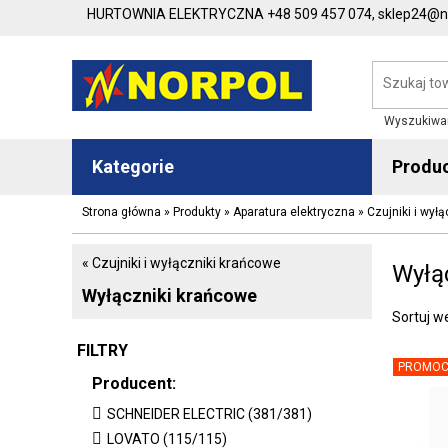
HURTOWNIA ELEKTRYCZNA
+48 509 457 074,
sklep24@no
Wyszukiwa
Kategorie
Produ
Strona główna
»
Produkty
»
Aparatura elektryczna
»
Czujniki i wył
« Czujniki i wyłączniki krańcowe
Wyłą
Wyłączniki krańcowe
Sortuj w
FILTRY
PROMOC
Producent:
SCHNEIDER ELECTRIC (381/381)
LOVATO (115/115)