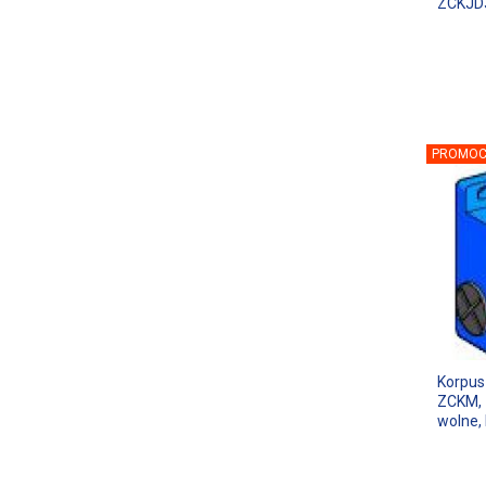
ZCKJD
PROMOC
Korpus
ZCKM, 
wolne