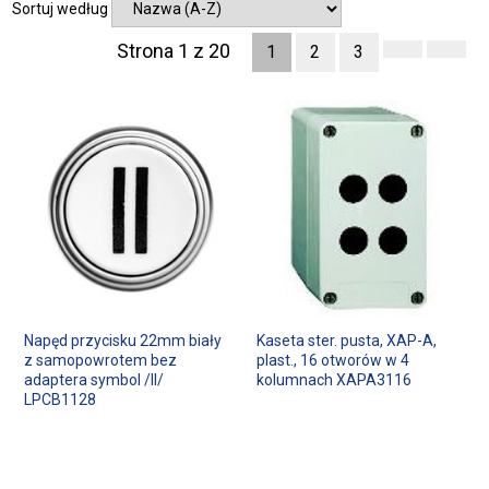
Sortuj według
Strona 1 z 20
1
2
3
Napęd przycisku 22mm biały
Kaseta ster. pusta, XAP-A,
z samopowrotem bez
plast., 16 otworów w 4
adaptera symbol /II/
kolumnach XAPA3116
LPCB1128