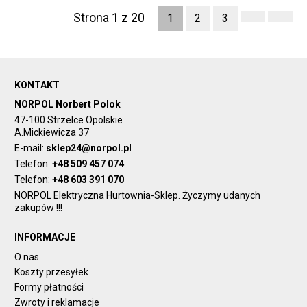
Strona 1 z 20
1
2
3
KONTAKT
NORPOL Norbert Polok
47-100 Strzelce Opolskie
A.Mickiewicza 37
E-mail:
sklep24@norpol.pl
Telefon:
+48 509 457 074
Telefon:
+48 603 391 070
NORPOL Elektryczna Hurtownia-Sklep. Życzymy udanych
zakupów !!!
INFORMACJE
O nas
Koszty przesyłek
Formy płatności
Zwroty i reklamacje