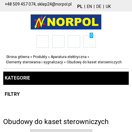
+48 509 457 074,
sklep24@norpol.pl
PL
|
EN
|
DE
|
UK
0
Strona główna
»
Produkty
»
Aparatura elektryczna
»
Elementy sterowania i sygnalizacji
»
Obudowy do kaset sterowniczych
KATEGORIE
FILTRY
Obudowy do kaset sterowniczych