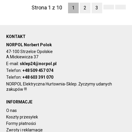
Strona 1 z 10
1
2
3
KONTAKT
NORPOL Norbert Polok
47-100 Strzelce Opolskie
A.Mickiewicza 37
E-mail:
sklep24@norpol.pl
Telefon:
+48 509 457 074
Telefon:
+48 603 391 070
NORPOL Elektryczna Hurtownia-Sklep. Życzymy udanych
zakupów !!!
INFORMACJE
O nas
Koszty przesyłek
Formy płatności
Zwroty i reklamacje