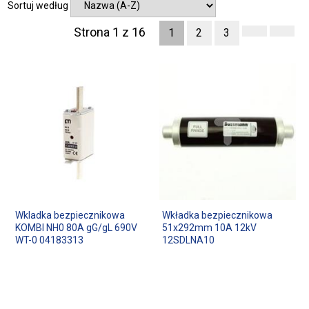
Sortuj według
Strona 1 z 16
1
2
3
Wkladka bezpiecznikowa
Wkładka bezpiecznikowa
KOMBI NH0 80A gG/gL 690V
51x292mm 10A 12kV
WT-0 04183313
12SDLNA10