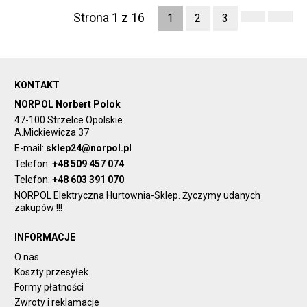
Strona 1 z 16
1
2
3
KONTAKT
NORPOL Norbert Polok
47-100 Strzelce Opolskie
A.Mickiewicza 37
E-mail:
sklep24@norpol.pl
Telefon:
+48 509 457 074
Telefon:
+48 603 391 070
NORPOL Elektryczna Hurtownia-Sklep. Życzymy udanych
zakupów !!!
INFORMACJE
O nas
Koszty przesyłek
Formy płatności
Zwroty i reklamacje