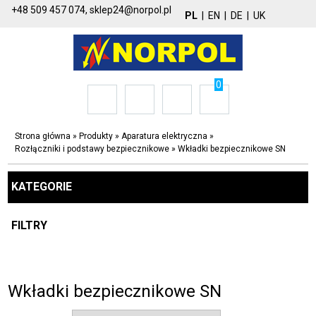
+48 509 457 074,
sklep24@norpol.pl
PL
|
EN
|
DE
|
UK
0
Strona główna
»
Produkty
»
Aparatura elektryczna
»
Rozłączniki i podstawy bezpiecznikowe
»
Wkładki bezpiecznikowe SN
KATEGORIE
FILTRY
Wkładki bezpiecznikowe SN