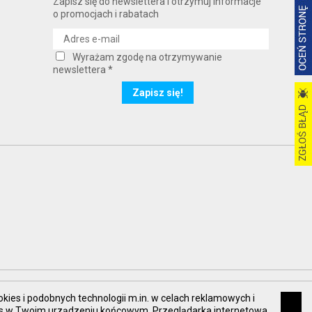
Zapisz się do newslettera i otrzymuj informacje
o promocjach i rabatach
Wyrażam zgodę na otrzymywanie
newslettera *
okies i podobnych technologii m.in. w celach reklamowych i
kies w Twoim urządzeniu końcowym. Przeglądarka internetowa