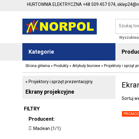
HURTOWNIA ELEKTRYCZNA
+48 509 457 074,
sklep24@no
Wyszukiwa
Kategorie
Produ
Strona główna
»
Produkty
»
Artykuły biurowe
»
Projektory i sprzęt 
« Projektory i sprzęt prezentacyjny
Ekra
Ekrany projekcyjne
Sortuj w
FILTRY
PROMOC
Producent:
Maclean (1/1)