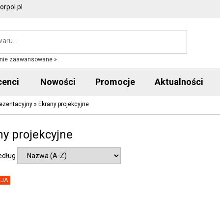
rpol.pl
nie zaawansowane »
cenci
Nowości
Promocje
Aktualności
prezentacyjny
»
Ekrany projekcyjne
ny projekcyjne
edług
JA