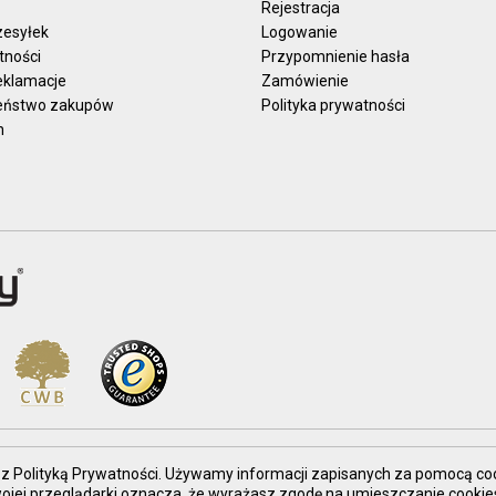
Rejestracja
zesyłek
Logowanie
tności
Przypomnienie hasła
reklamacje
Zamówienie
eństwo zakupów
Polityka prywatności
n
nie z Polityką Prywatności. Używamy informacji zapisanych za pomocą co
Twojej przeglądarki oznacza, że wyrażasz zgodę na umieszczanie coo