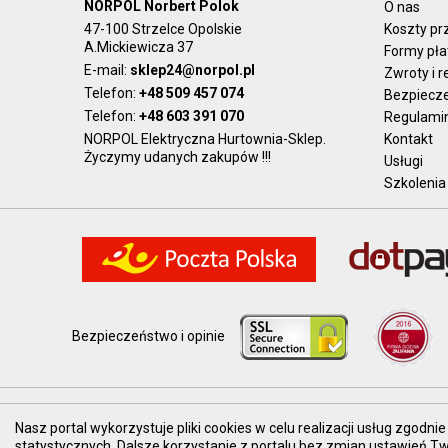
NORPOL Norbert Polok
O nas
47-100 Strzelce Opolskie
Koszty pr
A.Mickiewicza 37
Formy pła
E-mail:
sklep24@norpol.pl
Zwroty i 
Telefon:
+48 509 457 074
Bezpiecz
Telefon:
+48 603 391 070
Regulami
NORPOL Elektryczna Hurtownia-Sklep.
Kontakt
Życzymy udanych zakupów !!!
Usługi
Szkolenia
Bezpieczeństwo i opinie
Prezentowane ceny brutto, z VAT.
Nasz portal wykorzystuje pliki cookies w celu realizacji usług zgod
statystycznych. Dalsze korzystanie z portalu bez zmian ustawień 