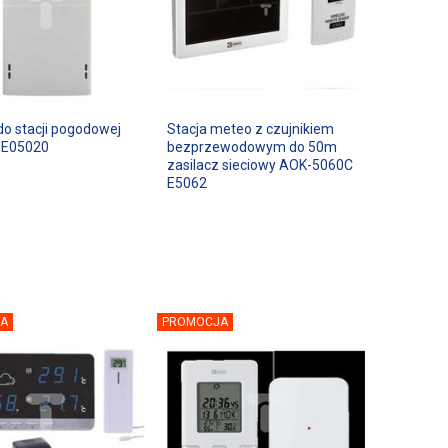
do stacji pogodowej
Stacja meteo z czujnikiem
 E05020
bezprzewodowym do 50m
zasilacz sieciowy AOK-5060C
E5062
A
PROMOCJA