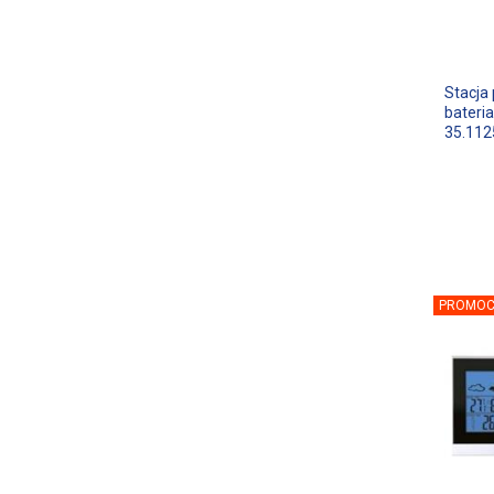
Stacja
bateri
35.112
PROMOC