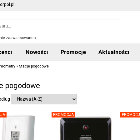
rpol.pl
nie zaawansowane »
cenci
Nowości
Promocje
Aktualności
ermometry
»
Stacje pogodowe
je pogodowe
edług
JA
PROMOCJA
PROMOCJ