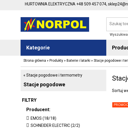
HURTOWNIA ELEKTRYCZNA
+48 509 457 074,
sklep24@no
Wyszukiwa
Kategorie
Produ
Strona główna
»
Produkty
»
Baterie i latarki
»
Stacje pogodowe i t
« Stacje pogodowe i termometry
Stac
Stacje pogodowe
Sortuj w
FILTRY
PROMOC
Producent:
EMOS (18/18)
SCHNEIDER ELECTRIC (2/2)