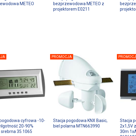
zewodowa METEO
bezprzewodowa METEO z
bezprz
projektorem E0211
projekt
JA
PROMOCJA
PROMOCJ
 pogodowa cyfrowa -10-
Stacja pogodowa KNX Basic,
Stacja 
wilgotność 20-90%
biel polarna MTN663990
2x1,5V z
srebrna 35.1065
30m 1x