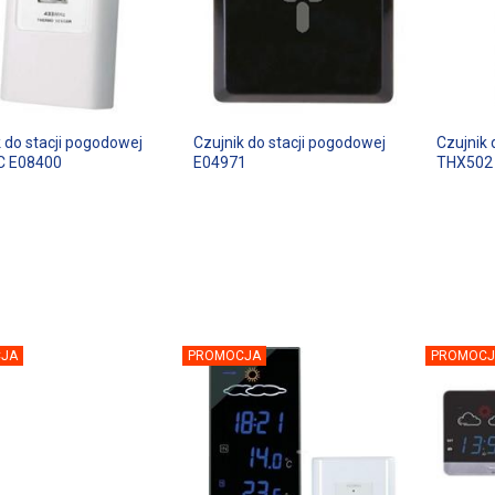
k do stacji pogodowej
Czujnik do stacji pogodowej
Czujnik 
C E08400
E04971
THX502
JA
PROMOCJA
PROMOCJ