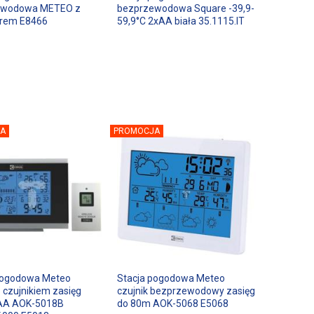
ewodowa METEO z
bezprzewodowa Square -39,9-
orem E8466
59,9°C 2xAA biała 35.1115.IT
A
PROMOCJA
pogodowa Meteo
Stacja pogodowa Meteo
 czujnikiem zasięg
czujnik bezprzewodowy zasięg
AA AOK-5018B
do 80m AOK-5068 E5068