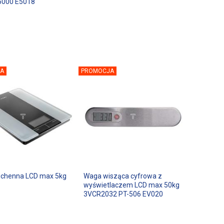
6000 E5018
A
PROMOCJA
chenna LCD max 5kg
Waga wisząca cyfrowa z
wyświetlaczem LCD max 50kg
3VCR2032 PT-506 EV020