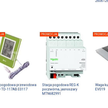
260612
JA
PROMOCJA
PROMOCJ
a pogodowa przewodowa
Stacja pogodowa REG-K
Waga ku
 TD-117AB E0117
poczwórna, jasnoszary
EV019
MTN682991