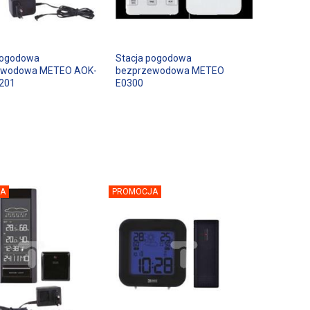
pogodowa
Stacja pogodowa
ewodowa METEO AOK-
bezprzewodowa METEO
201
E0300
A
PROMOCJA