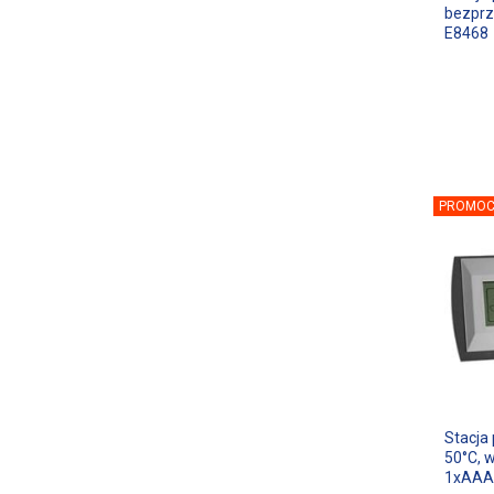
bezpr
E8468
PROMOC
Stacja
50°C, 
1xAAA 