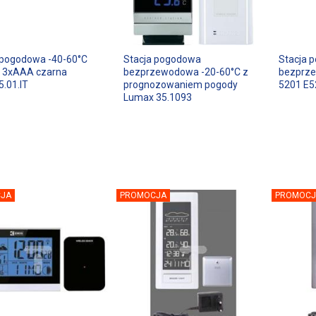
 pogodowa -40-60°C
Stacja pogodowa
Stacja 
a 3xAAA czarna
bezprzewodowa -20-60°C z
bezprz
5.01.IT
prognozowaniem pogody
5201 E5
Lumax 35.1093
JA
PROMOCJA
PROMOCJ