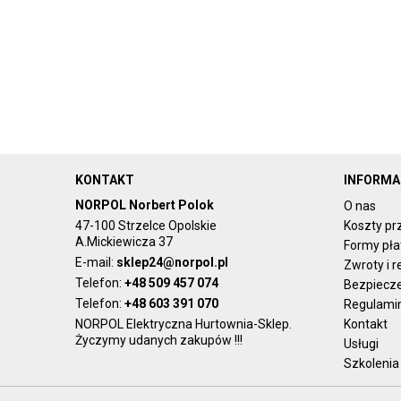
KONTAKT
INFORMA
NORPOL Norbert Polok
O nas
47-100 Strzelce Opolskie
Koszty pr
A.Mickiewicza 37
Formy pła
E-mail:
sklep24@norpol.pl
Zwroty i 
Telefon:
+48 509 457 074
Bezpiecz
Telefon:
+48 603 391 070
Regulami
NORPOL Elektryczna Hurtownia-Sklep.
Kontakt
Życzymy udanych zakupów !!!
Usługi
Szkolenia