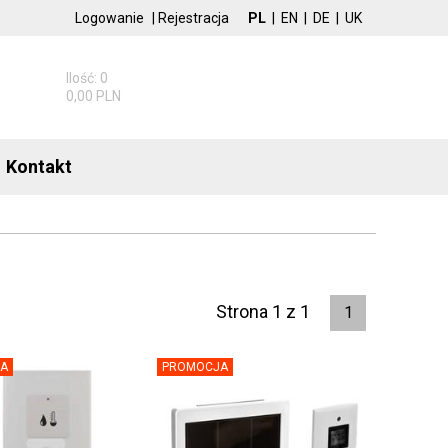
Logowanie
|
Rejestracja
PL
|
EN
|
DE
|
UK
Ilość: 0
0,00 PLN
Kontakt
Strona 1 z 1
1
A
PROMOCJA