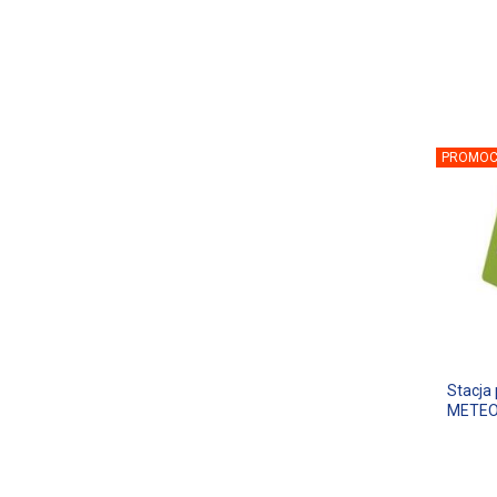
PROMOC
Stacj
METEO