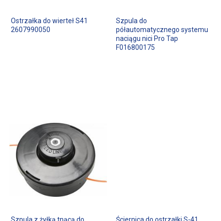
Ostrzałka do wierteł S41
Szpula do
2607990050
półautomatycznego systemu
naciągu nici Pro Tap
F016800175
Szpula z żyłką tnącą do
Ściernica do ostrzałki S-41