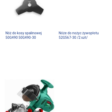
Nóż do kosy spalinowej
Nóże do nożyc żywopłotu
50G490 50G490-30
52G567-30 /2 szt/