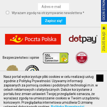
Wyrażam zgodę na otrzymywanie newslettera *
Bezpieczeństwo i opinie
Nasz portal wykorzystuje pliki cookies w celu realizacji usług
zgodnie z Polityką Prywatności. Używamy informacji
zapisanych za pomocą cookies i podobnych technologii m.in. w
celach reklamowych i statystycznych. Dalsze korzystanie z
Prezentowane ceny brutto, z VAT.
portalu bez zmian ustawień Twojej przeglądarki oznacza, że
wyrażasz zgodę na umieszczanie cookies w Twoim urządzeniu
© 2017 NORPOL Norbert Polok All rights reserved. /
końcowym. Przeglądarka internetowa umożliwia Ci zmianę
wykonanie:
GTECH.pl
ustawień dotyczących cookies.
Polityka Prywatności