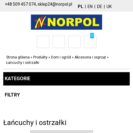
+48 509 457 074,
sklep24@norpol.pl
PL
|
EN
|
DE
|
UK
0
Strona główna
»
Produkty
»
Dom i ogród
»
Akcesoria i osprzęt
»
Łańcuchy i ostrzałki
KATEGORIE
FILTRY
Łańcuchy i ostrzałki