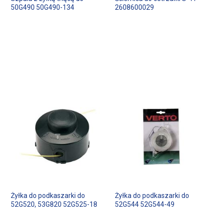
50G490 50G490-134
2608600029
Żyłka do podkaszarki do
Żyłka do podkaszarki do
52G520, 53G820 52G525-18
52G544 52G544-49