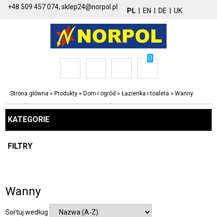
+48 509 457 074,
sklep24@norpol.pl
PL
|
EN
|
DE
|
UK
0
Strona główna
»
Produkty
»
Dom i ogród
»
Łazienka i toaleta
»
Wanny
KATEGORIE
FILTRY
Wanny
Sortuj według