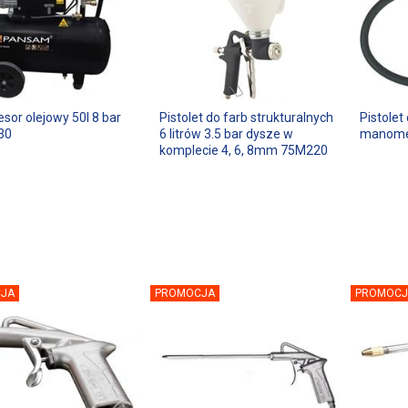
sor olejowy 50l 8 bar
Pistolet do farb strukturalnych
Pistole
30
6 litrów 3.5 bar dysze w
manome
komplecie 4, 6, 8mm 75M220
JA
PROMOCJA
PROMOCJ