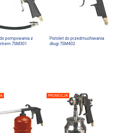
t do pompowania z
Pistolet do przedmuchiwania
trem 75M301
długi 75M402
A
PROMOCJA