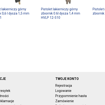
t lakierniczy górny
Pistolet lakierniczy górny
Pistolet
k 0,6 l dysza 1,5 mm
zbiornik 0.6l dysza 1,4 mm
zbiornik
1
HVLP 12-510
CJE
TWOJE KONTO
Rejestracja
zesyłek
Logowanie
tności
Przypomnienie hasła
reklamacje
Zamówienie