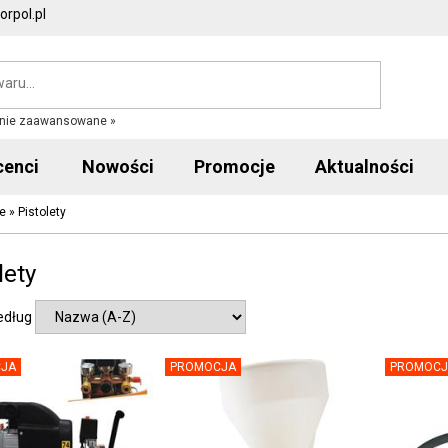
rpol.pl
nie zaawansowane »
cenci
Nowości
Promocje
Aktualności
e
»
Pistolety
lety
edług
JA
PROMOCJA
PROMOCJ