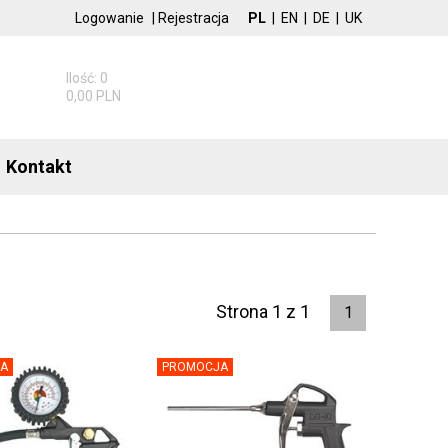
Logowanie
|
Rejestracja
PL
|
EN
|
DE
|
UK
Ilość: 0
0,00 PLN
Kontakt
Strona 1 z 1
1
A
PROMOCJA