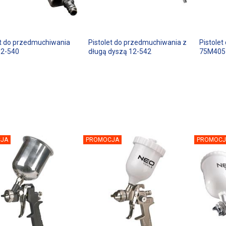
et do przedmuchiwania
Pistolet do przedmuchiwania z
Pistolet
12-540
długą dyszą 12-542
75M405
JA
PROMOCJA
PROMOCJ