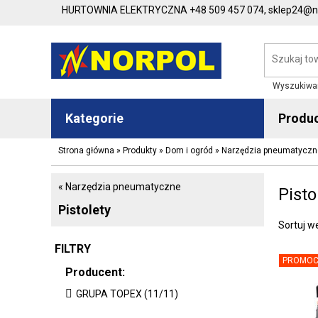
HURTOWNIA ELEKTRYCZNA
+48 509 457 074,
sklep24@no
Wyszukiwa
Kategorie
Produ
Strona główna
»
Produkty
»
Dom i ogród
»
Narzędzia pneumatyczn
« Narzędzia pneumatyczne
Pisto
Pistolety
Sortuj w
FILTRY
PROMOC
Producent:
GRUPA TOPEX (11/11)