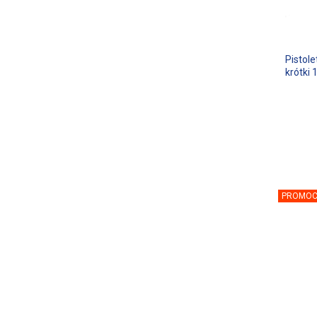
Pistol
krótki 
PROMOC