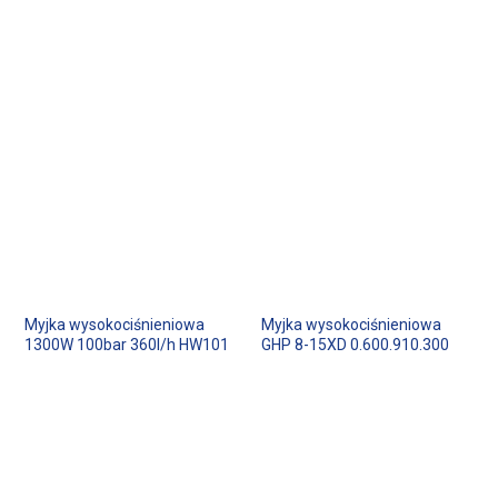
Myjka wysokociśnieniowa
Myjka wysokociśnieniowa
1300W 100bar 360l/h HW101
GHP 8-15XD 0.600.910.300