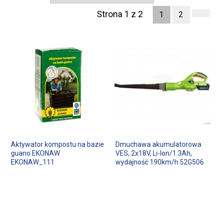
Strona 1 z 2
1
2
Aktywator kompostu na bazie
Dmuchawa akumulatorowa
guano EKONAW
VES, 2x18V, Li-Ion/1.3Ah,
EKONAW_111
wydajność 190km/h 52G506