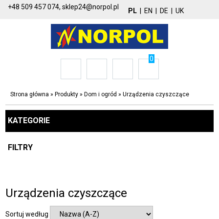
+48 509 457 074,
sklep24@norpol.pl
PL
|
EN
|
DE
|
UK
0
Strona główna
»
Produkty
»
Dom i ogród
»
Urządzenia czyszczące
KATEGORIE
FILTRY
Urządzenia czyszczące
Sortuj według