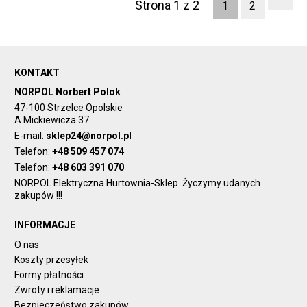
Strona 1 z 2
1
2
KONTAKT
NORPOL Norbert Polok
47-100 Strzelce Opolskie
A.Mickiewicza 37
E-mail:
sklep24@norpol.pl
Telefon:
+48 509 457 074
Telefon:
+48 603 391 070
NORPOL Elektryczna Hurtownia-Sklep. Życzymy udanych
zakupów !!!
INFORMACJE
O nas
Koszty przesyłek
Formy płatności
Zwroty i reklamacje
Bezpieczeństwo zakupów