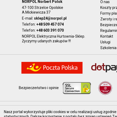
NORPOL Norbert Polok
O nas
47-100 Strzelce Opolskie
Koszty pr
A.Mickiewicza 37
Formy pła
E-mail:
sklep24@norpol.pl
Zwroty i 
Telefon:
+48 509 457 074
Bezpiecz
Telefon:
+48 603 391 070
Regulami
NORPOL Elektryczna Hurtownia-Sklep.
Kontakt
Życzymy udanych zakupów !!!
Usługi
Szkolenia
Bezpieczeństwo i opinie
Prezentowane ceny brutto, z VAT.
Nasz portal wykorzystuje pliki cookies w celu realizacji usług zgod
statystycznych. Dalsze korzystanie z portalu bez zmian ustawień 