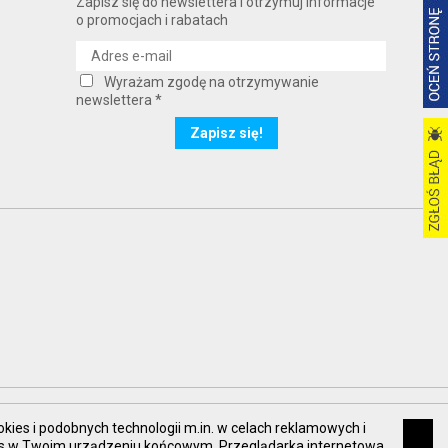
Zapisz się do newslettera i otrzymuj informacje
o promocjach i rabatach
Wyrażam zgodę na otrzymywanie
newslettera *
okies i podobnych technologii m.in. w celach reklamowych i
kies w Twoim urządzeniu końcowym. Przeglądarka internetowa