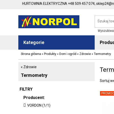
HURTOWNIA ELEKTRYCZNA
+48 509 457 074,
sklep24@no
Wyszukiwa
Kategorie
Produ
Strona główna
»
Produkty
»
Dom i ogród
»
Zdrowie
»
Termometry
« Zdrowie
Term
Termometry
Sortuj w
FILTRY
PROMOC
Producent:
VORDON (1/1)