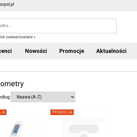
rpol.pl
nie zaawansowane »
cenci
Nowości
Promocje
Aktualności
ometry
edług
JA
PROMOCJA