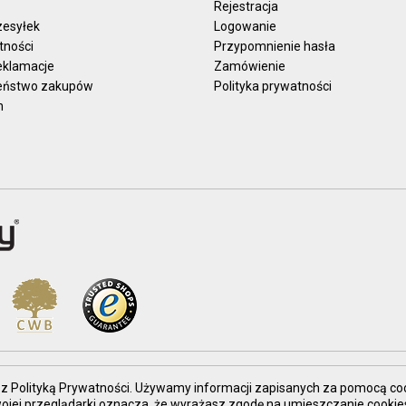
Rejestracja
zesyłek
Logowanie
tności
Przypomnienie hasła
reklamacje
Zamówienie
eństwo zakupów
Polityka prywatności
n
nie z Polityką Prywatności. Używamy informacji zapisanych za pomocą co
Twojej przeglądarki oznacza, że wyrażasz zgodę na umieszczanie coo