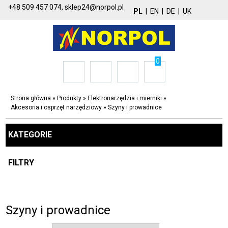
+48 509 457 074,
sklep24@norpol.pl
PL
|
EN
|
DE
|
UK
0
Strona główna
»
Produkty
»
Elektronarzędzia i mierniki
»
Akcesoria i osprzęt narzędziowy
»
Szyny i prowadnice
KATEGORIE
FILTRY
Szyny i prowadnice