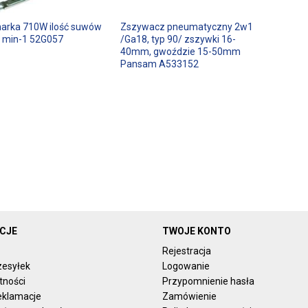
arka 710W ilość suwów
Zszywacz pneumatyczny 2w1
 min-1 52G057
/Ga18, typ 90/ zszywki 16-
40mm, gwoździe 15-50mm
Pansam A533152
CJE
TWOJE KONTO
Rejestracja
zesyłek
Logowanie
tności
Przypomnienie hasła
reklamacje
Zamówienie