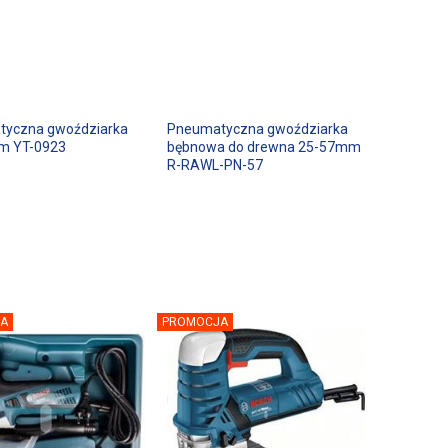
yczna gwoździarka
Pneumatyczna gwoździarka
m YT-0923
bębnowa do drewna 25-57mm
R-RAWL-PN-57
A
PROMOCJA