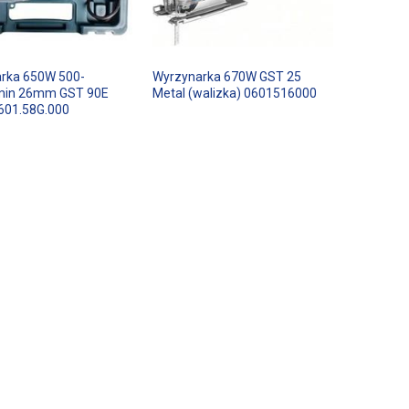
rka 650W 500-
Wyrzynarka 670W GST 25
min 26mm GST 90E
Metal (walizka) 0601516000
601.58G.000