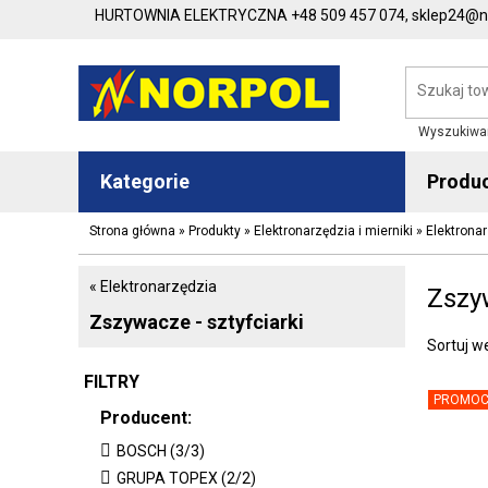
HURTOWNIA ELEKTRYCZNA
+48 509 457 074,
sklep24@no
Wyszukiwa
Kategorie
Produ
Strona główna
»
Produkty
»
Elektronarzędzia i mierniki
»
Elektrona
« Elektronarzędzia
Zszyw
Zszywacze - sztyfciarki
Sortuj w
FILTRY
PROMOC
Producent:
BOSCH (3/3)
GRUPA TOPEX (2/2)