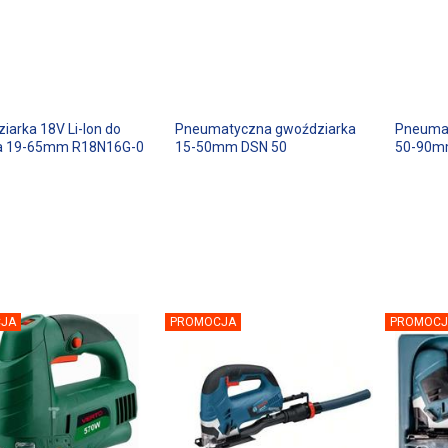
iarka 18V Li-Ion do
Pneumatyczna gwoździarka
Pneumat
a 19-65mm R18N16G-0
15-50mm DSN 50
50-90m
JA
PROMOCJA
PROMOCJ