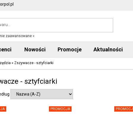
rpol.pl
nie zaawansowane »
cenci
Nowości
Promocje
Aktualności
rzędzia
»
Zszywacze - sztyfciarki
acze - sztyfciarki
edług
JA
PROMOCJA
PROMOCJ