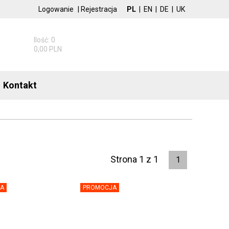
Logowanie
|
Rejestracja
PL
|
EN
|
DE
|
UK
Ilość: 0
0,00 PLN
Kontakt
Strona 1 z 1
1
A
PROMOCJA