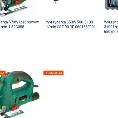
arka 570W ilość suwów
Wyrzynarka 650W 500-3100
Wyrzyna
 min-1 52G055
1/min GST 90 BE 060158F001
31001/
650W 0.
JA
PROMOCJA