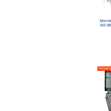
Mierni
400 W
PROMOC