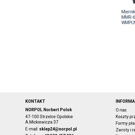
Mierni
MMR-63
WMPL
KONTAKT
INFORMA
NORPOL Norbert Polok
O nas
47-100 Strzelce Opolskie
Koszty pr
A.Mickiewicza 37
Formy pła
E-mail:
sklep24@norpol.pl
Zwroty i 