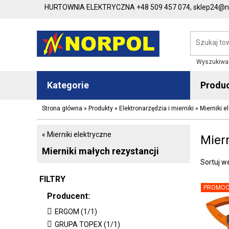
HURTOWNIA ELEKTRYCZNA
+48 509 457 074,
sklep24@no
Wyszukiwa
Kategorie
Produ
Strona główna
»
Produkty
»
Elektronarzędzia i mierniki
»
Mierniki e
« Mierniki elektryczne
Miern
Mierniki małych rezystancji
Sortuj w
FILTRY
PROMOC
Producent:
ERGOM (1/1)
GRUPA TOPEX (1/1)