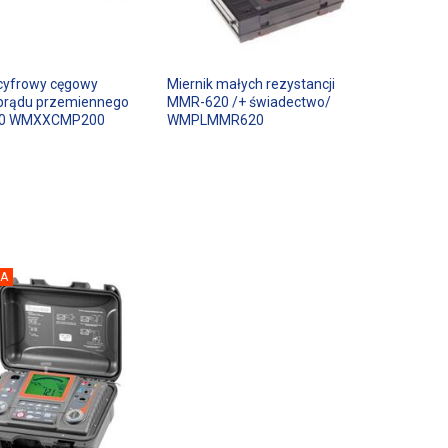
 cyfrowy cęgowy
Miernik małych rezystancji
prądu przemiennego
MMR-620 /+ świadectwo/
0 WMXXCMP200
WMPLMMR620
A