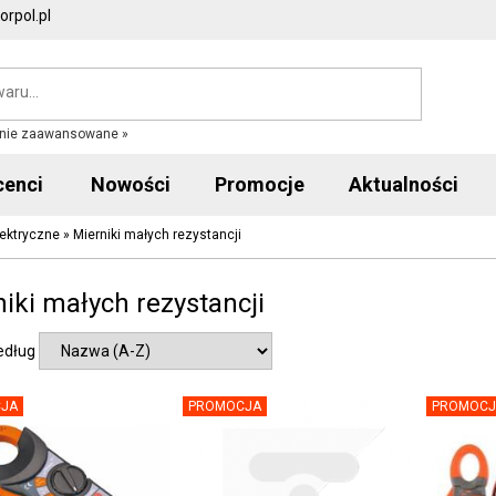
rpol.pl
nie zaawansowane »
cenci
Nowości
Promocje
Aktualności
lektryczne
»
Mierniki małych rezystancji
iki małych rezystancji
edług
JA
PROMOCJA
PROMOCJ