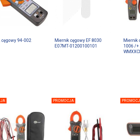
k cęgowy 94-002
Miernik cęgowy EF 8030
Miernik
E07MT-01200100101
1006 /+
WMXXC
JA
PROMOCJA
PROMOCJ