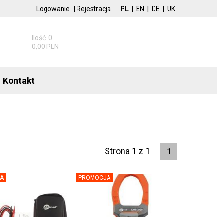
Logowanie
|
Rejestracja
PL
|
EN
|
DE
|
UK
Ilość: 0
0,00 PLN
Kontakt
Strona 1 z 1
1
A
PROMOCJA