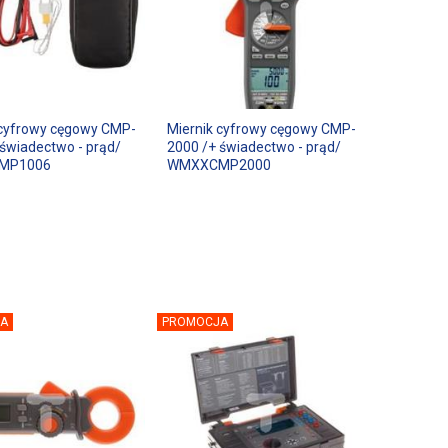
 cyfrowy cęgowy CMP-
Miernik cyfrowy cęgowy CMP-
 świadectwo - prąd/
2000 /+ świadectwo - prąd/
MP1006
WMXXCMP2000
A
PROMOCJA