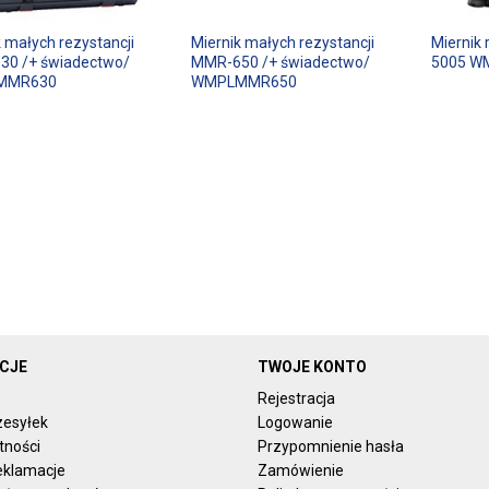
k małych rezystancji
Miernik małych rezystancji
Miernik 
0 /+ świadectwo/
MMR-650 /+ świadectwo/
5005 W
MMR630
WMPLMMR650
CJE
TWOJE KONTO
Rejestracja
zesyłek
Logowanie
tności
Przypomnienie hasła
reklamacje
Zamówienie