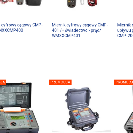
k cyfrowy cęgowy CMP-
Miernik cyfrowy cęgowy CMP-
Miernik
MXXCMP400
401 /+ świadectwo - prąd/
upływu 
WMXXCMP401
CMP-20
JA
PROMOCJA
PROMOCJ