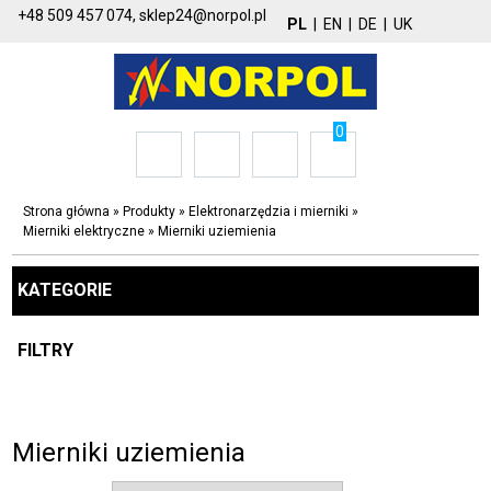
+48 509 457 074,
sklep24@norpol.pl
PL
|
EN
|
DE
|
UK
0
Strona główna
»
Produkty
»
Elektronarzędzia i mierniki
»
Mierniki elektryczne
»
Mierniki uziemienia
KATEGORIE
FILTRY
Mierniki uziemienia