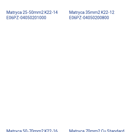
Matryca 25-50mm2 K22-14
Matryca 35mm2 K22-12
E06PZ-04050201000
E06PZ-04050200800
Matryca 50-70mm2 K22-16
Matryca 70mm2 Cu Standard