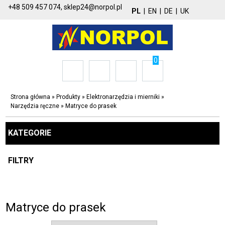
+48 509 457 074,
sklep24@norpol.pl
PL
|
EN
|
DE
|
UK
0
Strona główna
»
Produkty
»
Elektronarzędzia i mierniki
»
Narzędzia ręczne
»
Matryce do prasek
KATEGORIE
FILTRY
Matryce do prasek