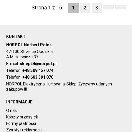
Strona 1 z 16
1
2
3
KONTAKT
NORPOL Norbert Polok
47-100 Strzelce Opolskie
A.Mickiewicza 37
E-mail:
sklep24@norpol.pl
Telefon:
+48 509 457 074
Telefon:
+48 603 391 070
NORPOL Elektryczna Hurtownia-Sklep. Życzymy udanych
zakupów !!!
INFORMACJE
O nas
Koszty przesyłek
Formy płatności
Zwroty i reklamacje