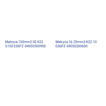
Matryca 150mm2 SE K22
Matryca 16-25mm2 K22-10
S150 E06PZ-04050300900
E06PZ-04050200600