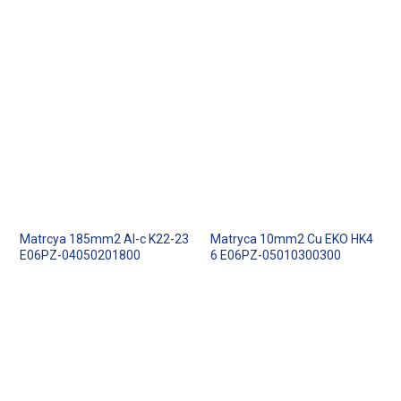
Matrcya 185mm2 Al-c K22-23
Matryca 10mm2 Cu EKO HK4
E06PZ-04050201800
6 E06PZ-05010300300