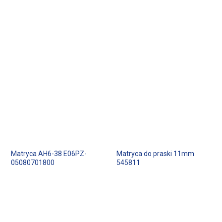
Matryca AH6-38 E06PZ-
Matryca do praski 11mm
05080701800
545811