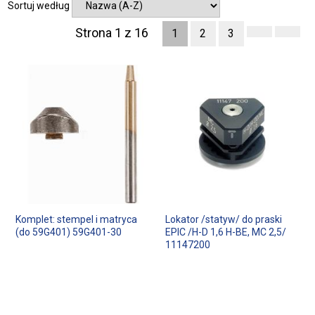
Sortuj według
Strona 1 z 16
1
2
3
Komplet: stempel i matryca
Lokator /statyw/ do praski
(do 59G401) 59G401-30
EPIC /H-D 1,6 H-BE, MC 2,5/
11147200