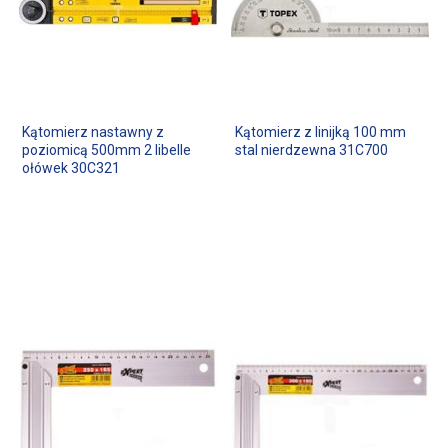
Kątomierz nastawny z
Kątomierz z linijką 100 mm
poziomicą 500mm 2 libelle
stal nierdzewna 31C700
ołówek 30C321