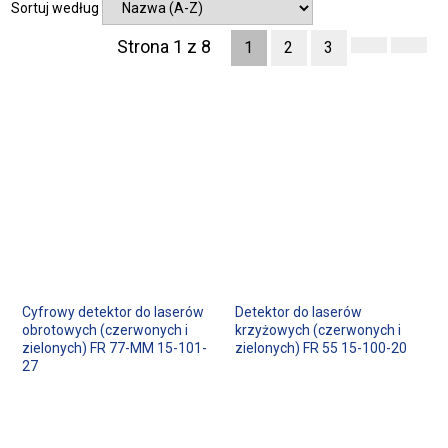
Sortuj według
Strona 1 z 8
1
2
3
Cyfrowy detektor do laserów
Detektor do laserów
obrotowych (czerwonych i
krzyżowych (czerwonych i
zielonych) FR 77-MM 15-101-
zielonych) FR 55 15-100-20
27