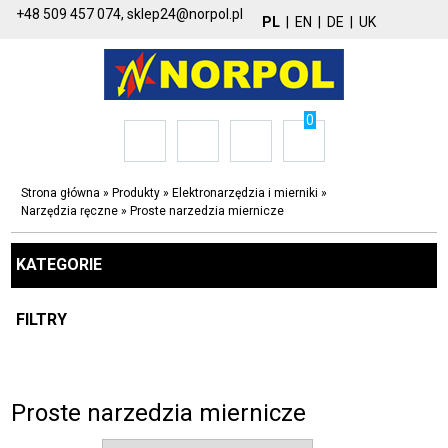
+48 509 457 074,
sklep24@norpol.pl
PL
|
EN
|
DE
|
UK
0
Strona główna
»
Produkty
»
Elektronarzędzia i mierniki
»
Narzędzia ręczne
»
Proste narzedzia miernicze
KATEGORIE
FILTRY
Proste narzedzia miernicze