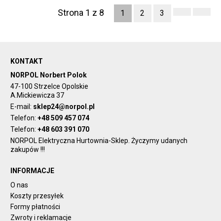
Strona 1 z 8
1
2
3
KONTAKT
NORPOL Norbert Polok
47-100 Strzelce Opolskie
A.Mickiewicza 37
E-mail:
sklep24@norpol.pl
Telefon:
+48 509 457 074
Telefon:
+48 603 391 070
NORPOL Elektryczna Hurtownia-Sklep. Życzymy udanych
zakupów !!!
INFORMACJE
O nas
Koszty przesyłek
Formy płatności
Zwroty i reklamacje