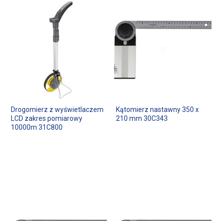
Drogomierz z wyświetlaczem
Kątomierz nastawny 350 x
LCD zakres pomiarowy
210 mm 30C343
10000m 31C800