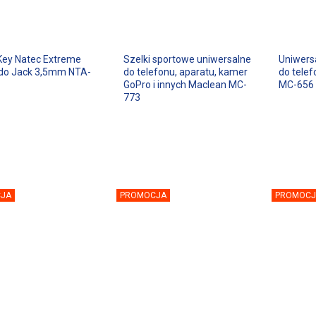
ey Natec Extreme
Szelki sportowe uniwersalne
Uniwers
do Jack 3,5mm NTA-
do telefonu, aparatu, kamer
do telef
GoPro i innych Maclean MC-
MC-656
773
JA
PROMOCJA
PROMOCJ