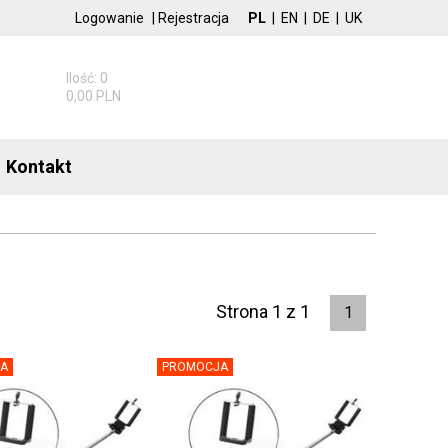
Logowanie
|
Rejestracja
PL
|
EN
|
DE
|
UK
Ilość: 0
0,00 PLN
Kontakt
Strona 1 z 1
1
A
PROMOCJA