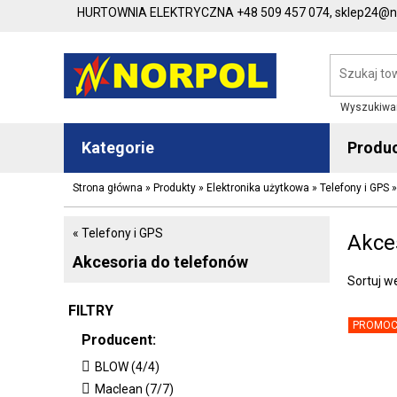
HURTOWNIA ELEKTRYCZNA
+48 509 457 074,
sklep24@no
Wyszukiwa
Kategorie
Produ
Strona główna
»
Produkty
»
Elektronika użytkowa
»
Telefony i GPS
« Telefony i GPS
Akce
Akcesoria do telefonów
Sortuj w
FILTRY
PROMOC
Producent:
BLOW (4/4)
Maclean (7/7)