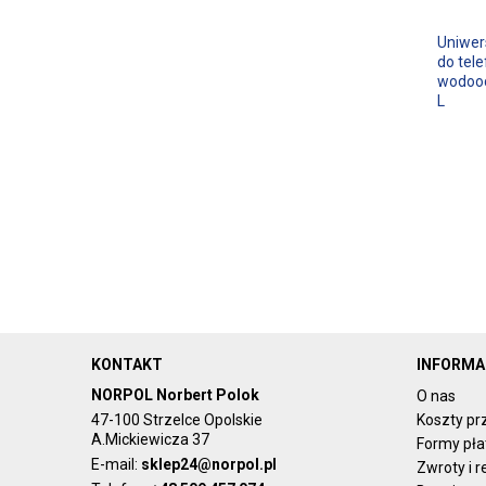
Uniwer
do tel
wodoo
L
KONTAKT
INFORMA
NORPOL Norbert Polok
O nas
47-100 Strzelce Opolskie
Koszty pr
A.Mickiewicza 37
Formy pła
E-mail:
sklep24@norpol.pl
Zwroty i 