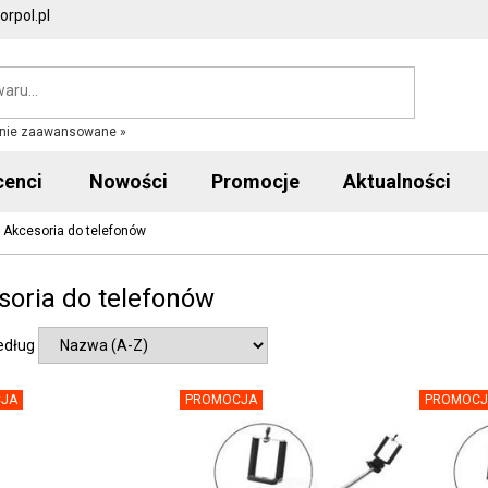
rpol.pl
nie zaawansowane »
cenci
Nowości
Promocje
Aktualności
»
Akcesoria do telefonów
soria do telefonów
edług
JA
PROMOCJA
PROMOCJ