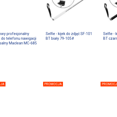
wy profesjonalny
Selfie - kijek do zdjęć SF-101
Selfie -
 do telefonu nawigacji
BT biały 79-105#
BT czar
salny Maclean MC-685
JA
PROMOCJA
PROMOCJ