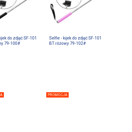
 kijek do zdjęć SF-101
Selfie - kijek do zdjęć SF-101
ny 79-100#
BT różowy 79-102#
A
PROMOCJA