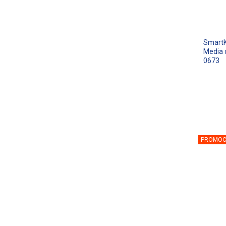
SmartK
Media 
0673
PROMOC