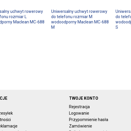
salny uchwyt rowerowy
Uniwersalny uchwyt rowerowy
Uniwers
efonu rozmiar L
do telefonu rozmiar M
do telef
dporny Maclean MC-688
wodoodporny Maclean MC-688
wodood
M
S
CJE
TWOJE KONTO
Rejestracja
zesyłek
Logowanie
tności
Przypomnienie hasła
reklamacje
Zamówienie