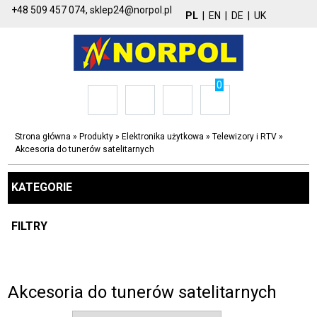
+48 509 457 074,
sklep24@norpol.pl
PL
|
EN
|
DE
|
UK
0
Strona główna
»
Produkty
»
Elektronika użytkowa
»
Telewizory i RTV
»
Akcesoria do tunerów satelitarnych
KATEGORIE
FILTRY
Akcesoria do tunerów satelitarnych