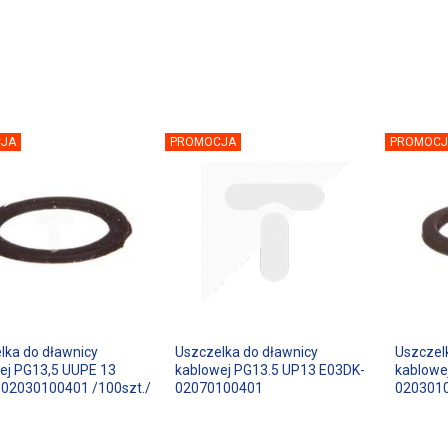
JA
PROMOCJA
PROMOCJ
lka do dławnicy
Uszczelka do dławnicy
Uszczel
ej PG13,5 UUPE 13
kablowej PG13.5 UP13 E03DK-
kablowe
02030100401 /100szt./
02070100401
0203010