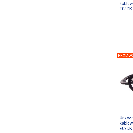
kablow
E03DK-
PROMOC
Uszcze
kablow
E03DK-