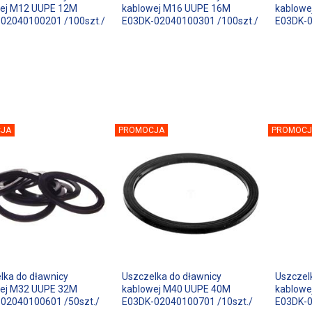
ej M12 UUPE 12M
kablowej M16 UUPE 16M
kablowe
02040100201 /100szt./
E03DK-02040100301 /100szt./
E03DK-0
JA
PROMOCJA
PROMOCJ
lka do dławnicy
Uszczelka do dławnicy
Uszczel
ej M32 UUPE 32M
kablowej M40 UUPE 40M
kablowe
02040100601 /50szt./
E03DK-02040100701 /10szt./
E03DK-