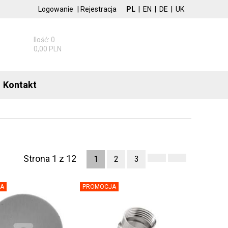
Logowanie
|
Rejestracja
PL
|
EN
|
DE
|
UK
Ilość: 0
0,00 PLN
Kontakt
Strona 1 z 12
1
2
3
A
PROMOCJA