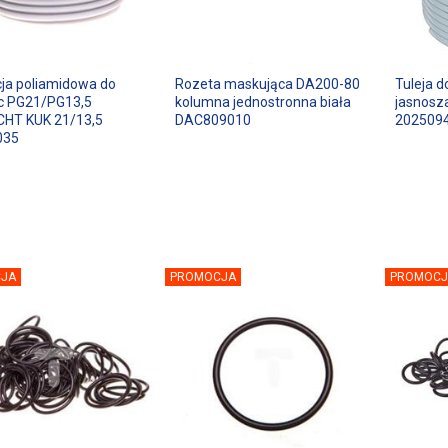
ja poliamidowa do
Rozeta maskująca DA200-80
Tuleja 
c PG21/PG13,5
kolumna jednostronna biała
jasnosz
CHT KUK 21/13,5
DAC809010
202509
035
JA
PROMOCJA
PROMOCJ