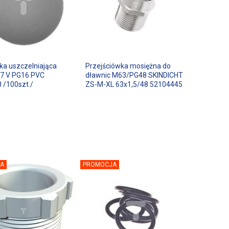
ka uszczelniająca
Przejściówka mosiężna do
7 V PG16 PVC
dławnic M63/PG48 SKINDICHT
 /100szt./
ZS-M-XL 63x1,5/48 52104445
A
PROMOCJA