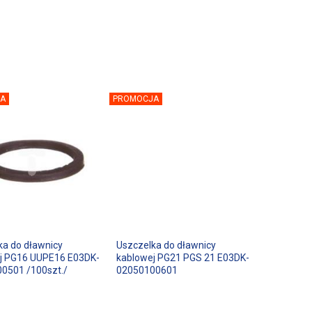
A
PROMOCJA
ka do dławnicy
Uszczelka do dławnicy
j PG16 UUPE16 E03DK-
kablowej PG21 PGS 21 E03DK-
0501 /100szt./
02050100601