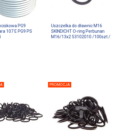
dociskowa PG9
Uszczelka do dławnic M16
ara 107 E PG9 PS
SKINDICHT O-ring Perbunan
4
M16/13x2 53102010 /100szt./
A
PROMOCJA