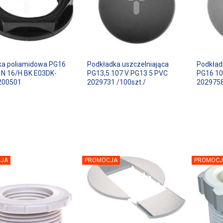
ka poliamidowa PG16
Podkładka uszczelniająca
Podkład
 N 16/H BK E03DK-
PG13,5 107 V PG13.5 PVC
PG16 10
200501
2029731 /100szt./
2029758
JA
PROMOCJA
PROMOCJ