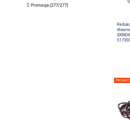
Promocja (277/277)
Redukc
dławni
SKINDI
51730
PROMOC