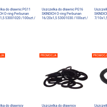
lka do dławnic PG11
Uszczelka do dławnic PG16
Uszczel
CH O-ring Perbunan
SKINDICH O-ring Perbunan
SKINDIC
1,5 53001020 /100szt./
16/20x1,5 53001030 /100szt./
7/10x1,
JA
PROMOCJA
PROMOCJ
lka do dławnicy
Uszczelka do dławnicy
Uszczel