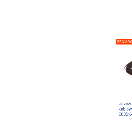
PROMOC
Uszcze
kablow
E03DK-