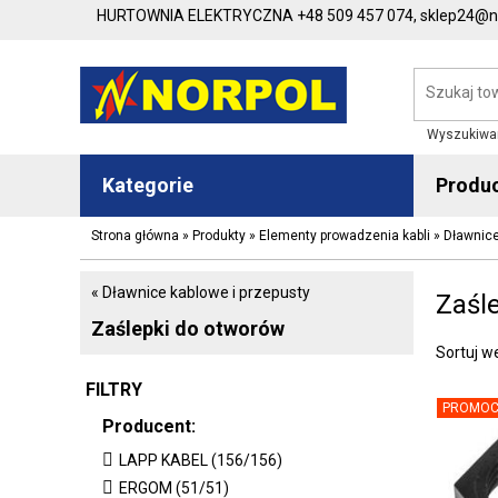
HURTOWNIA ELEKTRYCZNA
+48 509 457 074,
sklep24@no
Wyszukiwa
Kategorie
Produ
Strona główna
»
Produkty
»
Elementy prowadzenia kabli
»
Dławnice
« Dławnice kablowe i przepusty
Zaśl
Zaślepki do otworów
Sortuj w
FILTRY
PROMOC
Producent:
LAPP KABEL (156/156)
ERGOM (51/51)