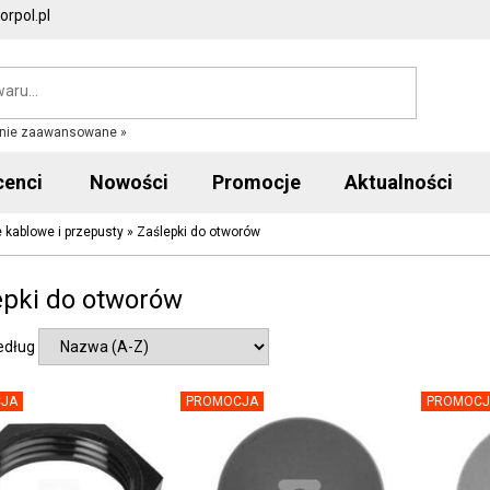
rpol.pl
nie zaawansowane »
cenci
Nowości
Promocje
Aktualności
 kablowe i przepusty
»
Zaślepki do otworów
epki do otworów
edług
JA
PROMOCJA
PROMOCJ