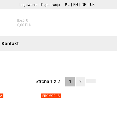
Logowanie
|
Rejestracja
PL
|
EN
|
DE
|
UK
Ilość: 0
0,00 PLN
Kontakt
Strona 1 z 2
1
2
A
PROMOCJA