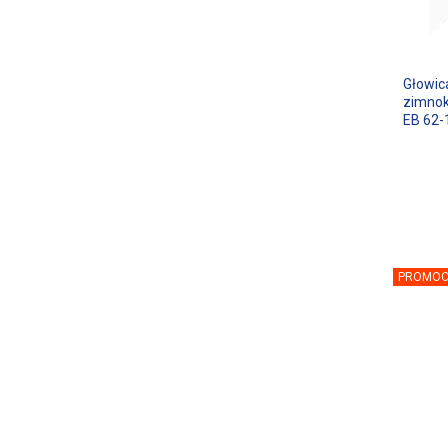
Głowic
zimnok
EB 62-
PROMOC