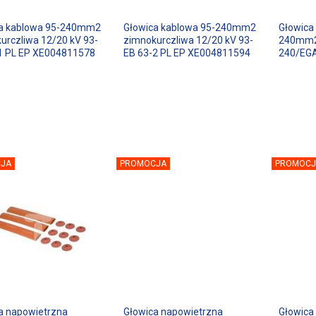
ca kablowa 95-240mm2
Głowica kablowa 95-240mm2
Głowica
urczliwa 12/20 kV 93-
zimnokurczliwa 12/20 kV 93-
240mm2
1 PL EP XE004811578
EB 63-2 PL EP XE004811594
240/EGA
JA
PROMOCJA
PROMOCJ
a napowietrzna
Głowica napowietrzna
Głowica