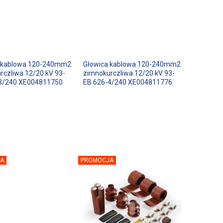
 kablowa 120-240mm2
Głowica kablowa 120-240mm2
rczliwa 12/20 kV 93-
zimnokurczliwa 12/20 kV 93-
3/240 XE004811750
EB 626-4/240 XE004811776
A
PROMOCJA