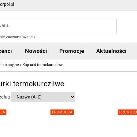
rpol.pl
nie zaawansowane »
cenci
Nowości
Promocje
Aktualności
y izolacyjne
»
Kapturki termokurczliwe
urki termokurczliwe
edług
JA
PROMOCJA
PROMOCJ