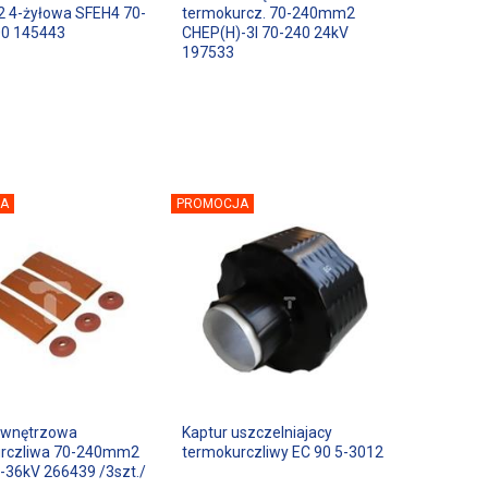
4-żyłowa SFEH4 70-
termokurcz. 70-240mm2
0 145443
CHEP(H)-3I 70-240 24kV
197533
A
PROMOCJA
 wnętrzowa
Kaptur uszczelniajacy
rczliwa 70-240mm2
termokurczliwy EC 90 5-3012
2-36kV 266439 /3szt./