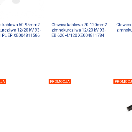
a kablowa 50-95mm2
Głowica kablowa 70-120mm2
Głowica
urczliwa 12/20 kV 93-
zimnokurczliwa 12/20 kV 93-
zimnoku
1 PL EP XE004811586
EB 626-4/120 XE004811784
JA
PROMOCJA
PROMOCJ