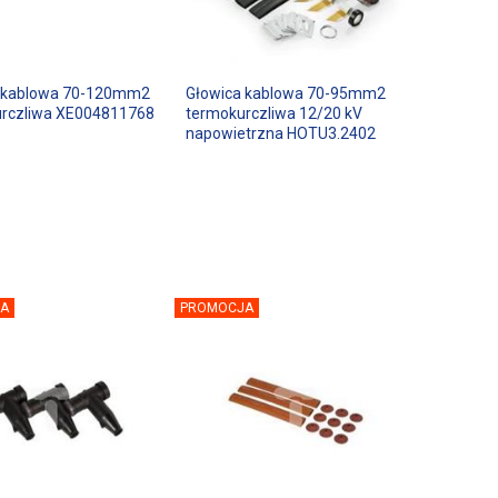
 kablowa 70-120mm2
Głowica kablowa 70-95mm2
rczliwa XE004811768
termokurczliwa 12/20 kV
napowietrzna HOTU3.2402
A
PROMOCJA