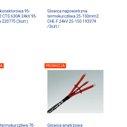
 konektorowa 95-
Głowica napowietrzna
 CTS 630A 24kV 95-
termokurczliwa 25-150mm2
 220775 (3szt.)
CHE-F 24kV 25-150 193374
/3szt./
A
PROMOCJA
 termokurczliwa 70-
Głowica wnętrzowa