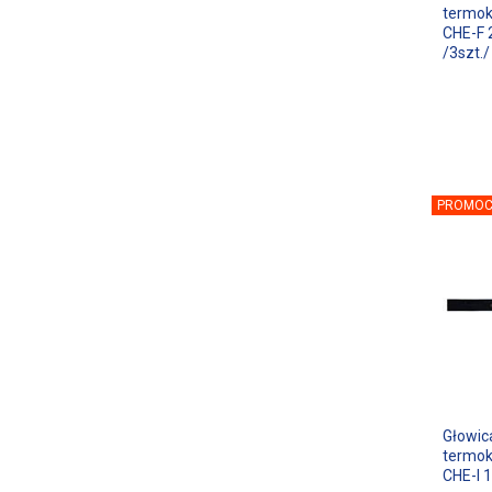
termo
CHE-F 
/3szt./
PROMOC
Głowic
termo
CHE-I 