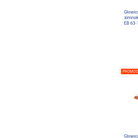
Głowi
zimnok
EB 63-
PROMOC
Głowic