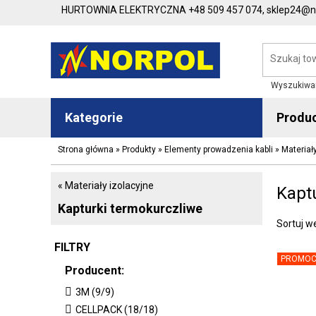
HURTOWNIA ELEKTRYCZNA
+48 509 457 074,
sklep24@no
Wyszukiwa
Kategorie
Produ
Strona główna
»
Produkty
»
Elementy prowadzenia kabli
»
Materiał
« Materiały izolacyjne
Kapt
Kapturki termokurczliwe
Sortuj w
FILTRY
PROMOC
Producent:
3M (9/9)
CELLPACK (18/18)