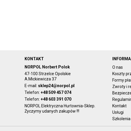
KONTAKT
INFORMA
NORPOL Norbert Polok
O nas
47-100 Strzelce Opolskie
Koszty pr
A.Mickiewicza 37
Formy pła
E-mail:
sklep24@norpol.pl
Zwroty i 
Telefon:
+48 509 457 074
Bezpiecz
Telefon:
+48 603 391 070
Regulami
NORPOL Elektryczna Hurtownia-Sklep.
Kontakt
Życzymy udanych zakupów !!!
Usługi
Szkolenia