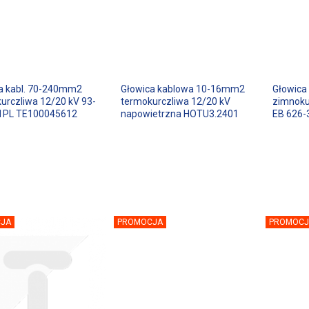
a kabl. 70-240mm2
Głowica kablowa 10-16mm2
Głowica
urczliwa 12/20 kV 93-
termokurczliwa 12/20 kV
zimnoku
1PL TE100045612
napowietrzna HOTU3.2401
EB 626-
JA
PROMOCJA
PROMOCJ