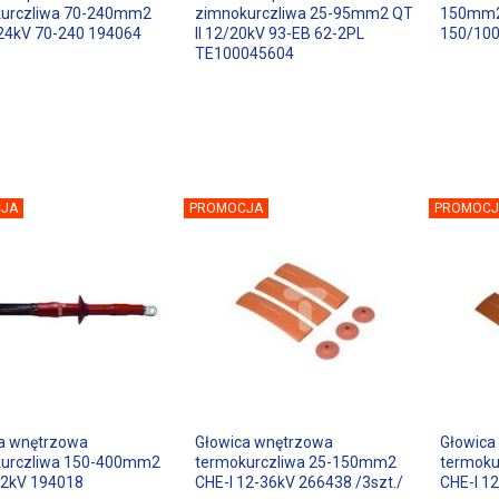
kurczliwa 70-240mm2
zimnokurczliwa 25-95mm2 QT
150mm2 
24kV 70-240 194064
II 12/20kV 93-EB 62-2PL
150/100
TE100045604
JA
PROMOCJA
PROMOCJ
a wnętrzowa
Głowica wnętrzowa
Głowica
kurczliwa 150-400mm2
termokurczliwa 25-150mm2
termoku
12kV 194018
CHE-I 12-36kV 266438 /3szt./
CHE-I 1