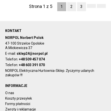
Strona 1 z 5
1
2
3
KONTAKT
NORPOL Norbert Polok
47-100 Strzelce Opolskie
A.Mickiewicza 37
E-mail:
sklep24@norpol.pl
Telefon:
+48 509 457 074
Telefon:
+48 603 391 070
NORPOL Elektryczna Hurtownia-Sklep. Życzymy udanych
zakupów !!!
INFORMACJE
O nas
Koszty przesyłek
Formy płatności
Zwroty i reklamacje