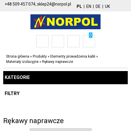
+48 509 457 074,
sklep24@norpol.pl
PL
|
EN
|
DE
|
UK
0
Strona główna
»
Produkty
»
Elementy prowadzenia kabli
»
Materiały izolacyjne
»
Rękawy naprawcze
KATEGORIE
FILTRY
Rękawy naprawcze