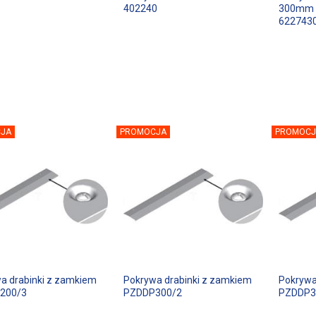
402240
300mm 
622743
JA
PROMOCJA
PROMOCJ
a drabinki z zamkiem
Pokrywa drabinki z zamkiem
Pokrywa
200/3
PZDDP300/2
PZDDP3