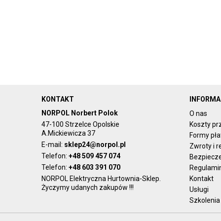
KONTAKT
INFORMA
NORPOL Norbert Polok
O nas
47-100 Strzelce Opolskie
Koszty pr
A.Mickiewicza 37
Formy pła
E-mail:
sklep24@norpol.pl
Zwroty i 
Telefon:
+48 509 457 074
Bezpiecz
Telefon:
+48 603 391 070
Regulami
NORPOL Elektryczna Hurtownia-Sklep.
Kontakt
Życzymy udanych zakupów !!!
Usługi
Szkolenia