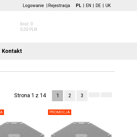
Logowanie
|
Rejestracja
PL
|
EN
|
DE
|
UK
Ilość: 0
0,00 PLN
Kontakt
Strona 1 z 14
1
2
3
A
PROMOCJA