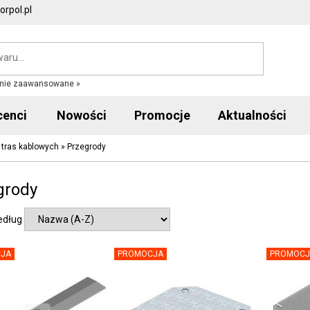
rpol.pl
nie zaawansowane »
cenci
Nowości
Promocje
Aktualności
tras kablowych
»
Przegrody
grody
edług
JA
PROMOCJA
PROMOCJ