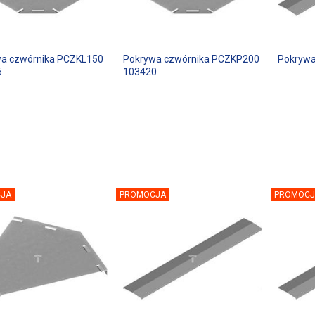
a czwórnika PCZKL150
Pokrywa czwórnika PCZKP200
Pokrywa
5
103420
JA
PROMOCJA
PROMOCJ