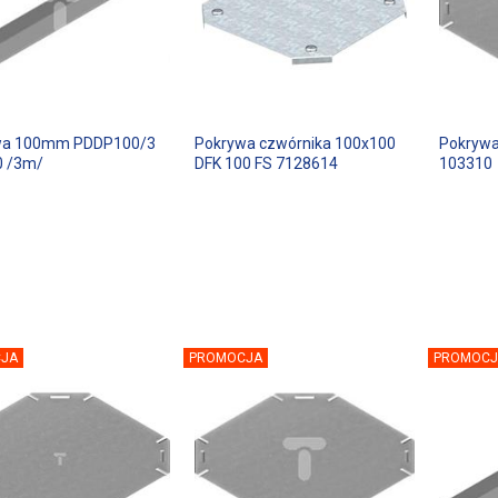
wa 100mm PDDP100/3
Pokrywa czwórnika 100x100
Pokrywa
0 /3m/
DFK 100 FS 7128614
103310
JA
PROMOCJA
PROMOCJ