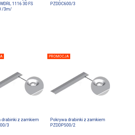
WDRL 1116 30 FS
PZDDC600/3
0 /3m/
A
PROMOCJA
 drabinki z zamkiem
Pokrywa drabinki z zamkiem
00/3
PZDDP500/2