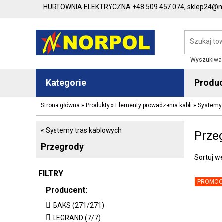
HURTOWNIA ELEKTRYCZNA
+48 509 457 074,
sklep24@no
Wyszukiwa
Kategorie
Produ
Strona główna
»
Produkty
»
Elementy prowadzenia kabli
»
Systemy 
« Systemy tras kablowych
Prze
Przegrody
Sortuj w
FILTRY
PROMOC
Producent:
BAKS (271/271)
LEGRAND (7/7)