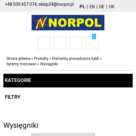
+48 509 457 074,
sklep24@norpol.pl
PL
|
EN
|
DE
|
UK
0
Strona główna
»
Produkty
»
Elementy prowadzenia kabli
»
Sytemy mocowań
»
Wysięgniki
KATEGORIE
FILTRY
Wysięgniki