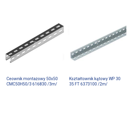
Ceownik montażowy 50x50
Kształtownik kątowy WP 30
CMC50H50/3 616830 /3m/
35 FT 6373100 /2m/