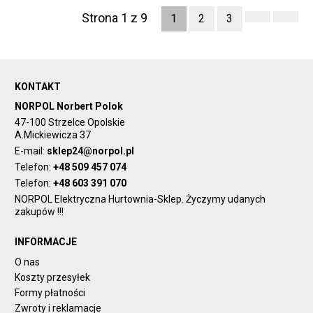
Strona 1 z 9
1
2
3
KONTAKT
NORPOL Norbert Polok
47-100 Strzelce Opolskie
A.Mickiewicza 37
E-mail:
sklep24@norpol.pl
Telefon:
+48 509 457 074
Telefon:
+48 603 391 070
NORPOL Elektryczna Hurtownia-Sklep. Życzymy udanych
zakupów !!!
INFORMACJE
O nas
Koszty przesyłek
Formy płatności
Zwroty i reklamacje