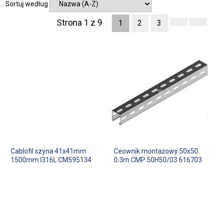
Sortuj według
Strona 1 z 9
1
2
3
Cablofil szyna 41x41mm
Ceownik montażowy 50x50
1500mm I316L CM595134
0.3m CMP 50H50/03 616703