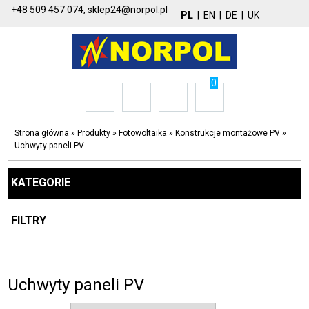
+48 509 457 074,
sklep24@norpol.pl
PL
|
EN
|
DE
|
UK
0
Strona główna
»
Produkty
»
Fotowoltaika
»
Konstrukcje montażowe PV
»
Uchwyty paneli PV
KATEGORIE
FILTRY
Uchwyty paneli PV