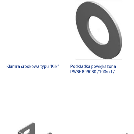
Klamra środkowa typu "Klik"
Podkładka powiększona
PW8F 899080 /100szt./