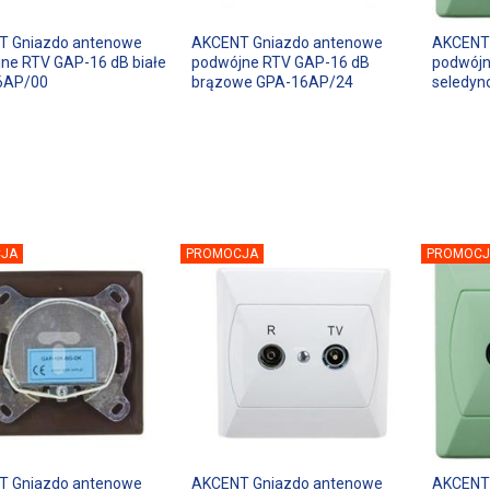
T Gniazdo antenowe
AKCENT Gniazdo antenowe
AKCENT
ne RTV GAP-16 dB białe
podwójne RTV GAP-16 dB
podwójn
6AP/00
brązowe GPA-16AP/24
seledy
JA
PROMOCJA
PROMOCJ
T Gniazdo antenowe
AKCENT Gniazdo antenowe
AKCENT