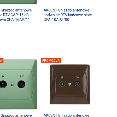
 Gniazdo antenowe
AKCENT Gniazdo antenowe
e RTV GAP-16 dB
podwójne RTV końcowe białe
nowe GPA-16AP/11
GPA-10APZ/00
A
PROMOCJA
 Gniazdo antenowe
AKCENT Gniazdo antenowe