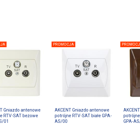
JA
PROMOCJA
PROMOCJ
T Gniazdo antenowe
AKCENT Gniazdo antenowe
AKCENT
ne RTV-SAT beżowe
potrójne RTV-SAT białe GPA-
potrójn
S/01
AS/00
GPA-AS