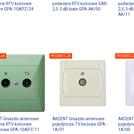
jne RTV końcowe
podwójne RTV końcowe GAR
podwój
we GPA-10APZ/24
2,5-3 dB białe GPA-AK/00
2,5-3 d
AK/11
JA
PROMOCJA
PROMOCJ
T Gniazdo antenowe
AKCENT Gniazdo antenowe
AKCENT
jne RTV końcowe
pojedyncze TV beżowe GPA-
pojedyn
ynowe GPA-10APZ/11
1A/01
1A/00