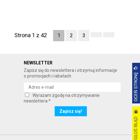
Strona 1 z 42
1
2
3
NEWSLETTER
Zapisz się do newslettera i otrzymuj informacje
o promocjach i rabatach
Wyrażam zgodę na otrzymywanie
newslettera *