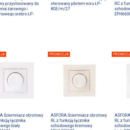
wy przystosowany do
sterowany pilotem ecru ŁP-
RC z fun
enia żarowego i
8GE/m/27
schodow
nowego srebro ŁP-
EPH660
18
JA
PROMOCJA
PROMOCJ
 Ściemniacz obrotowy
ASFORA Ściemniacz obrotowy
ASFORA 
nkcją łącznika
RL z funkcją łącznika
RL z fun
wego biały
schodowego kremowy
schodow