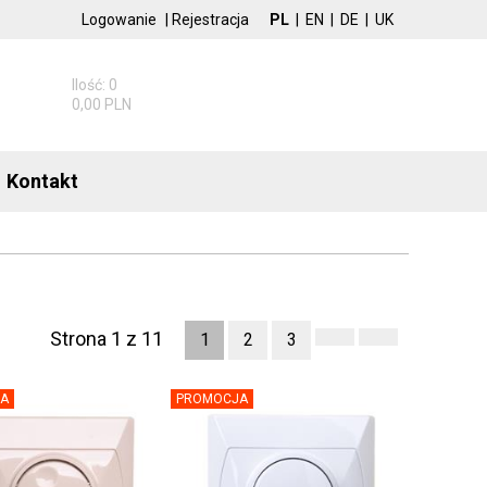
Logowanie
|
Rejestracja
PL
|
EN
|
DE
|
UK
Ilość: 0
0,00 PLN
Kontakt
Strona 1 z 11
1
2
3
A
PROMOCJA