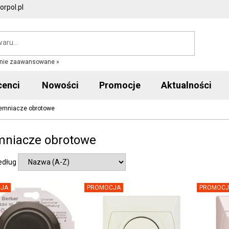
rpol.pl
nie zaawansowane »
cenci
Nowości
Promocje
Aktualności
emniacze obrotowe
mniacze obrotowe
edług
JA
PROMOCJA
PROMOCJ