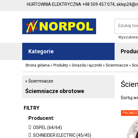
HURTOWNIA ELEKTRYCZNA
+48 509 457 074,
sklep24@no
Wyszukiwa
Kategorie
Produ
Strona główna
»
Produkty
»
Gniazda i łączniki
»
Ściemniacze
»
Ści
« Ściemniacze
Ście
Ściemniacze obrotowe
Sortuj w
FILTRY
PROMOC
Producent:
OSPEL (64/64)
SCHNEIDER ELECTRIC (45/45)