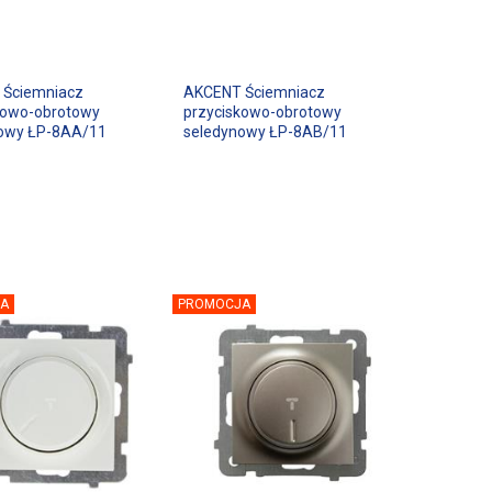
 Ściemniacz
AKCENT Ściemniacz
kowo-obrotowy
przyciskowo-obrotowy
owy ŁP-8AA/11
seledynowy ŁP-8AB/11
A
PROMOCJA