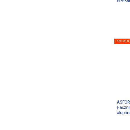
EPH64
PROMOC
ASFOR
(łaczni
alumi