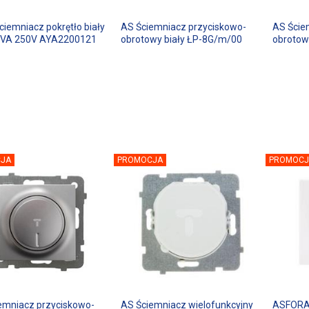
ciemniacz pokrętło biały
AS Ściemniacz przyciskowo-
AS Ście
0VA 250V AYA2200121
obrotowy biały ŁP-8G/m/00
obrotow
JA
PROMOCJA
PROMOCJ
emniacz przyciskowo-
AS Ściemniacz wielofunkcyjny
ASFORA 