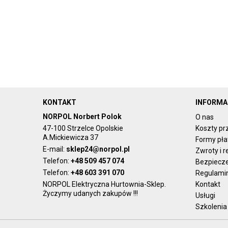
KONTAKT
INFORMA
NORPOL Norbert Polok
O nas
47-100 Strzelce Opolskie
Koszty pr
A.Mickiewicza 37
Formy pła
E-mail:
sklep24@norpol.pl
Zwroty i 
Telefon:
+48 509 457 074
Bezpiecz
Telefon:
+48 603 391 070
Regulami
NORPOL Elektryczna Hurtownia-Sklep.
Kontakt
Życzymy udanych zakupów !!!
Usługi
Szkolenia