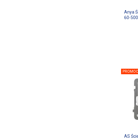
Anya Ś
60-50
PROMOC
AS Ści