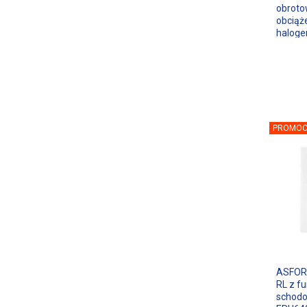
obroto
obciąż
haloge
8G/m/
PROMOC
ASFORA
RL z fu
schodo