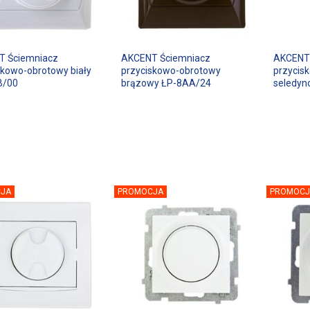
T Ściemniacz
AKCENT Ściemniacz
AKCENT
skowo-obrotowy biały
przyciskowo-obrotowy
przycis
B/00
brązowy ŁP-8AA/24
seledyn
JA
PROMOCJA
PROMOCJ