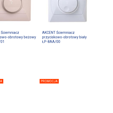
 Ściemniacz
AKCENT Ściemniacz
kowo-obrotowy beżowy
przyciskowo-obrotowy biały
/01
ŁP-8AA/00
A
PROMOCJA