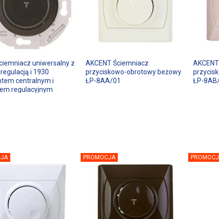
ciemniacz uniwersalny z
AKCENT Ściemniacz
AKCENT
regulacją i 1930
przyciskowo-obrotowy beżowy
przycis
tem centralnym i
ŁP-8AA/01
ŁP-8AB
łem regulacyjnym
 283411
JA
PROMOCJA
PROMOCJ