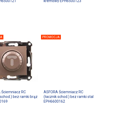
PH6500121
kremowy EPH6500123
A
PROMOCJA
 Ściemniacz RC
ASFORA Ściemniacz RC
 schod.) bez ramki brąz
(łacznik schod.) bez ramki stal
0169
EPH6600162