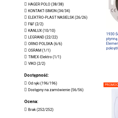
HAGER POLO (38/38)
KONTAKT-SIMON (34/34)
ELEKTRO-PLAST NASIELSK (26/26)
F&F (2/2)
KANLUX (10/10)
1930 Ś
LEGRAND (22/22)
płynną 
Elemen
ORNO POLSKA (6/6)
pokręt
OSRAM (1/1)
czarny
TIMEX-Elektro (1/1)
VIKO (2/2)
Dostępność:
Od ręki (196/196)
PROMOC
Dostępny na zamówienie (56/56)
Ocena:
Brak (252/252)