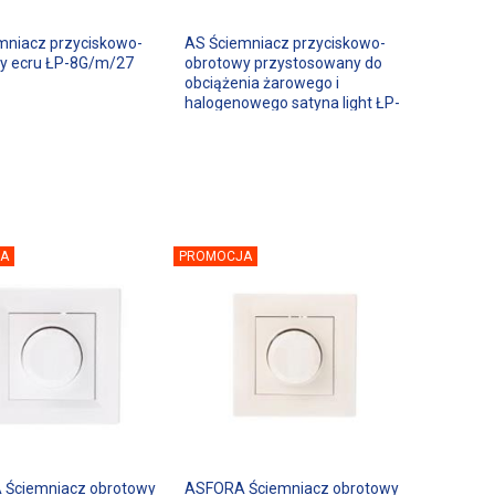
mniacz przyciskowo-
AS Ściemniacz przyciskowo-
y ecru ŁP-8G/m/27
obrotowy przystosowany do
obciążenia żarowego i
halogenowego satyna light ŁP-
8G/m/45
A
PROMOCJA
Ściemniacz obrotowy
ASFORA Ściemniacz obrotowy