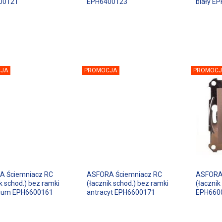
00121
EPH6400123
biały E
JA
PROMOCJA
PROMOCJ
A Ściemniacz RC
ASFORA Ściemniacz RC
ASFORA
k schod.) bez ramki
(łacznik schod.) bez ramki
(łacznik
nium EPH6600161
antracyt EPH6600171
EPH660