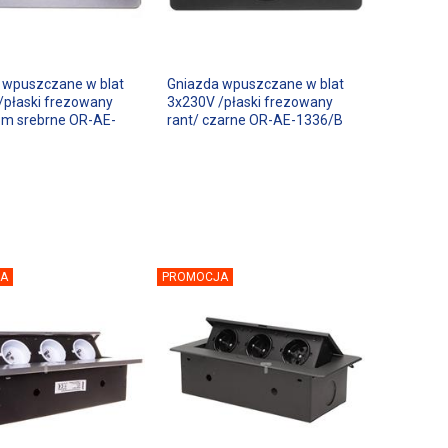
 wpuszczane w blat
Gniazda wpuszczane w blat
/płaski frezowany
3x230V /płaski frezowany
,5m srebrne OR-AE-
rant/ czarne OR-AE-1336/B
A
PROMOCJA