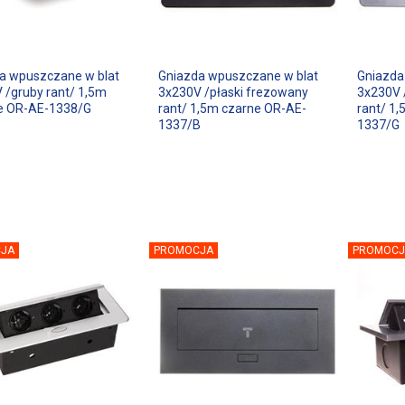
a wpuszczane w blat
Gniazda wpuszczane w blat
Gniazda
 /gruby rant/ 1,5m
3x230V /płaski frezowany
3x230V 
e OR-AE-1338/G
rant/ 1,5m czarne OR-AE-
rant/ 1
1337/B
1337/G
JA
PROMOCJA
PROMOCJ