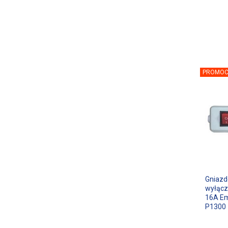
PROMOC
Gniazd
wyłącz
16A Em
P1300