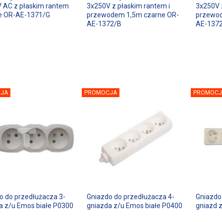
 AC z płaskim rantem
3x250V z płaskim rantem i
3x250V 
e OR-AE-1371/G
przewodem 1,5m czarne OR-
przewod
AE-1372/B
AE-137
JA
PROMOCJA
PROMOCJ
o do przedłużacza 3-
Gniazdo do przedłużacza 4-
Gniazdo
a z/u Emos białe P0300
gniazda z/u Emos białe P0400
gniazd 