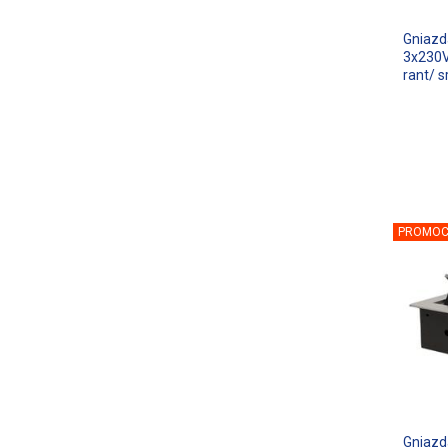
Gniazd
3x230V
rant/ 
PROMOC
Gniazd