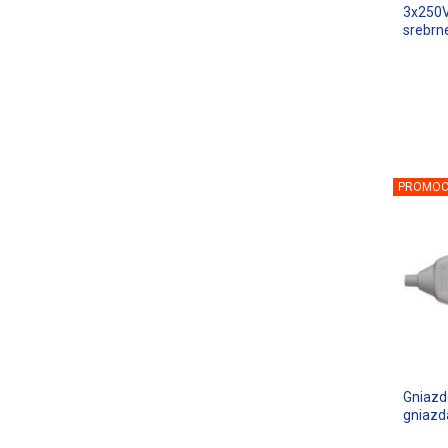
3x250V
srebrn
PROMOC
Gniazd
gniazd