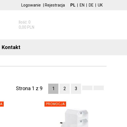
Logowanie
|
Rejestracja
PL
|
EN
|
DE
|
UK
Ilość: 0
0,00 PLN
Kontakt
Strona 1 z 9
1
2
3
A
PROMOCJA