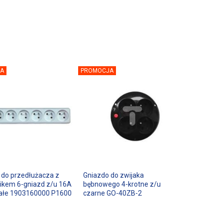
A
PROMOCJA
 do przedłużacza z
Gniazdo do zwijaka
ikem 6-gniazd z/u 16A
bębnowego 4-krotne z/u
ałe 1903160000 P1600
czarne GO-40ZB-2