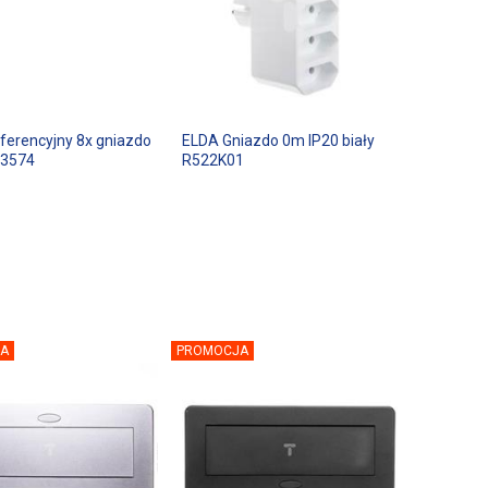
ferencyjny 8x gniazdo
ELDA Gniazdo 0m IP20 biały
53574
R522K01
A
PROMOCJA