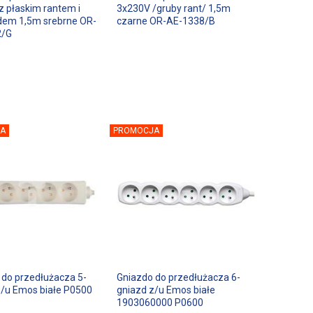
z płaskim rantem i
3x230V /gruby rant/ 1,5m
em 1,5m srebrne OR-
czarne OR-AE-1338/B
2/G
A
PROMOCJA
 do przedłużacza 5-
Gniazdo do przedłużacza 6-
z/u Emos białe P0500
gniazd z/u Emos białe
1903060000 P0600