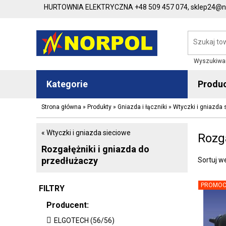
HURTOWNIA ELEKTRYCZNA
+48 509 457 074,
sklep24@no
Wyszukiwa
Kategorie
Produ
Strona główna
»
Produkty
»
Gniazda i łączniki
»
Wtyczki i gniazda 
« Wtyczki i gniazda sieciowe
Rozga
Rozgałężniki i gniazda do
przedłużaczy
Sortuj w
PROMOC
FILTRY
Producent:
ELGOTECH (56/56)