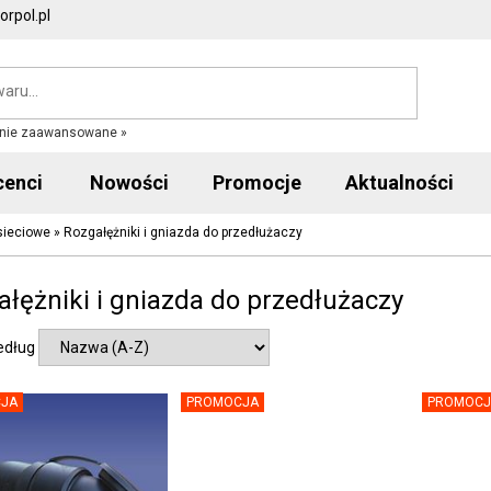
rpol.pl
nie zaawansowane »
cenci
Nowości
Promocje
Aktualności
sieciowe
»
Rozgałężniki i gniazda do przedłużaczy
łężniki i gniazda do przedłużaczy
edług
JA
PROMOCJA
PROMOCJ