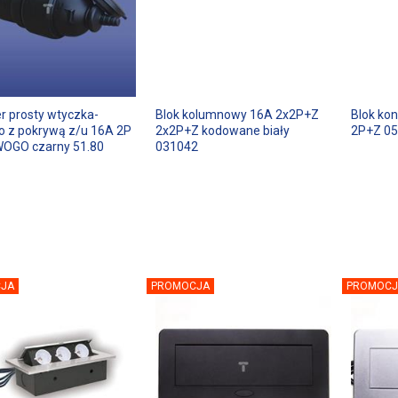
r prosty wtyczka-
Blok kolumnowy 16A 2x2P+Z
Blok kon
o z pokrywą z/u 16A 2P
2x2P+Z kodowane biały
2P+Z 0
OGO czarny 51.80
031042
JA
PROMOCJA
PROMOCJ