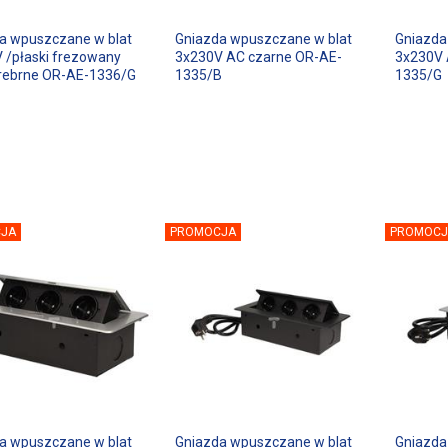
a wpuszczane w blat
Gniazda wpuszczane w blat
Gniazda
 /płaski frezowany
3x230V AC czarne OR-AE-
3x230V 
srebrne OR-AE-1336/G
1335/B
1335/G
JA
PROMOCJA
PROMOCJ
a wpuszczane w blat
Gniazda wpuszczane w blat
Gniazda