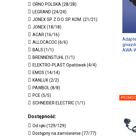
ORNO POLSKA (28/28)
LEGRAND (24/24)
JONEX SP. Z O.O. SP. KOM. (21/21)
JONEX (18/18)
ACAR (16/16)
Adapte
ALLOCACOC (6/6)
gniazd
BALS (1/1)
AWA-W
BRENNENSTUHL (1/1)
ELEKTRO-PLAST Opatówek (4/4)
EMOS (14/14)
KANLUX (2/2)
PAWBOL (8/8)
PCE (5/5)
PROMOC
SCHNEIDER ELECTRIC (1/1)
Dostępność:
Od ręki (129/129)
Dostępny na zamówienie (77/77)