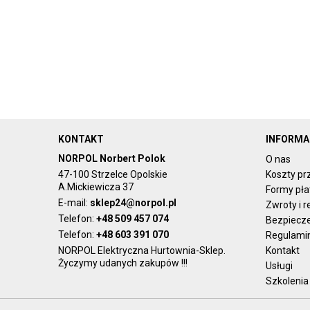
KONTAKT
INFORMA
NORPOL Norbert Polok
O nas
47-100 Strzelce Opolskie
Koszty pr
A.Mickiewicza 37
Formy pła
E-mail:
sklep24@norpol.pl
Zwroty i 
Telefon:
+48 509 457 074
Bezpiecz
Telefon:
+48 603 391 070
Regulami
NORPOL Elektryczna Hurtownia-Sklep.
Kontakt
Życzymy udanych zakupów !!!
Usługi
Szkolenia