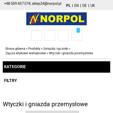
+48 509 457 074,
sklep24@norpol.pl
PL
|
EN
|
DE
|
UK
0
Strona główna
»
Produkty
»
Gniazda i łączniki
»
Złącza wtykowe wielopinowe
»
Wtyczki i gniazda przemysłowe
KATEGORIE
FILTRY
Wtyczki i gniazda przemysłowe