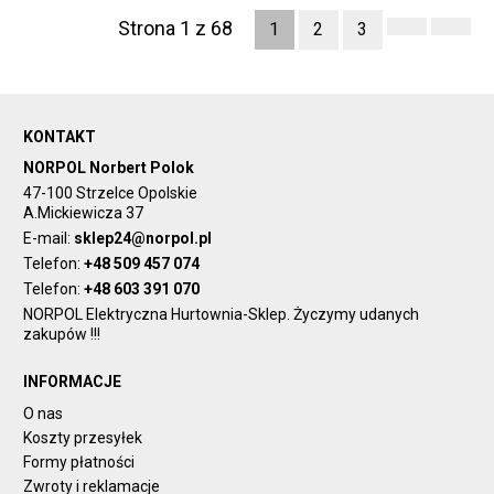
Strona 1 z 68
1
2
3
KONTAKT
NORPOL Norbert Polok
47-100 Strzelce Opolskie
A.Mickiewicza 37
E-mail:
sklep24@norpol.pl
Telefon:
+48 509 457 074
Telefon:
+48 603 391 070
NORPOL Elektryczna Hurtownia-Sklep. Życzymy udanych
zakupów !!!
INFORMACJE
O nas
Koszty przesyłek
Formy płatności
Zwroty i reklamacje