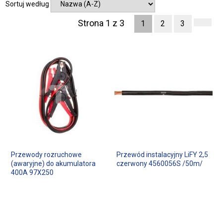
Sortuj według
Strona 1 z 3
1
2
3
Przewody rozruchowe
Przewód instalacyjny LiFY 2,5
(awaryjne) do akumulatora
czerwony 4560056S /50m/
400A 97X250