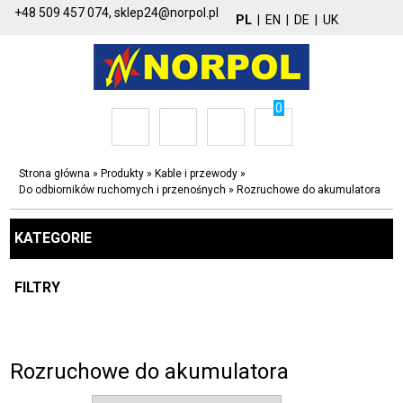
+48 509 457 074,
sklep24@norpol.pl
PL
|
EN
|
DE
|
UK
0
Strona główna
»
Produkty
»
Kable i przewody
»
Do odbiorników ruchomych i przenośnych
»
Rozruchowe do akumulatora
KATEGORIE
FILTRY
Rozruchowe do akumulatora