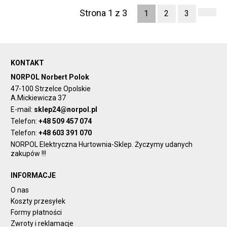
Strona 1 z 3
1
2
3
KONTAKT
NORPOL Norbert Polok
47-100 Strzelce Opolskie
A.Mickiewicza 37
E-mail:
sklep24@norpol.pl
Telefon:
+48 509 457 074
Telefon:
+48 603 391 070
NORPOL Elektryczna Hurtownia-Sklep. Życzymy udanych
zakupów !!!
INFORMACJE
O nas
Koszty przesyłek
Formy płatności
Zwroty i reklamacje