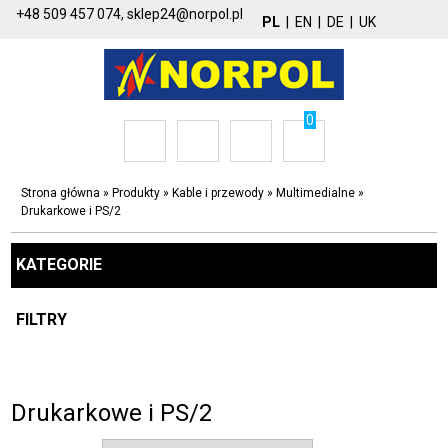
+48 509 457 074,
sklep24@norpol.pl
PL
|
EN
|
DE
|
UK
0
Strona główna
»
Produkty
»
Kable i przewody
»
Multimedialne
»
Drukarkowe i PS/2
KATEGORIE
FILTRY
Drukarkowe i PS/2