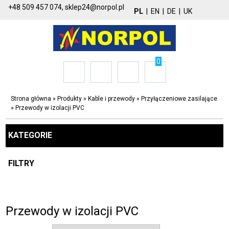
+48 509 457 074,
sklep24@norpol.pl
PL
|
EN
|
DE
|
UK
0
Strona główna
»
Produkty
»
Kable i przewody
»
Przyłączeniowe zasilające
»
Przewody w izolacji PVC
KATEGORIE
FILTRY
Przewody w izolacji PVC