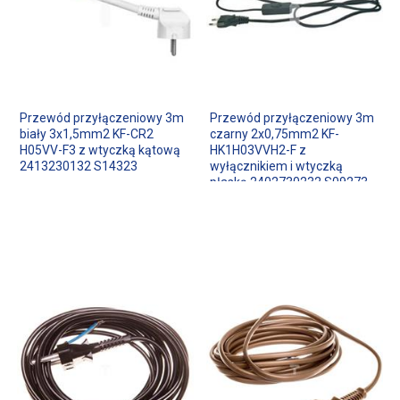
Przewód przyłączeniowy 3m
Przewód przyłączeniowy 3m
biały 3x1,5mm2 KF-CR2
czarny 2x0,75mm2 KF-
H05VV-F3 z wtyczką kątową
HK1H03VVH2-F z
2413230132 S14323
wyłącznikiem i wtyczką
płaską 2402730232 S09273