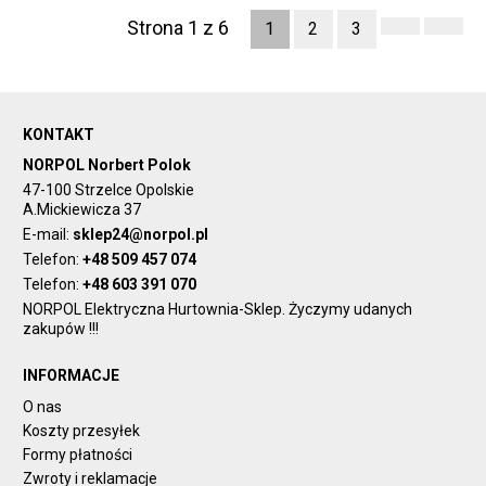
Strona 1 z 6
1
2
3
KONTAKT
NORPOL Norbert Polok
47-100 Strzelce Opolskie
A.Mickiewicza 37
E-mail:
sklep24@norpol.pl
Telefon:
+48 509 457 074
Telefon:
+48 603 391 070
NORPOL Elektryczna Hurtownia-Sklep. Życzymy udanych
zakupów !!!
INFORMACJE
O nas
Koszty przesyłek
Formy płatności
Zwroty i reklamacje