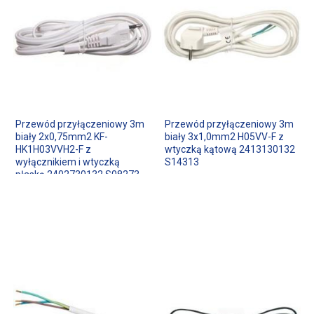
Przewód przyłączeniowy 3m
Przewód przyłączeniowy 3m
biały 2x0,75mm2 KF-
biały 3x1,0mm2 H05VV-F z
HK1H03VVH2-F z
wtyczką kątową 2413130132
wyłącznikiem i wtyczką
S14313
płaską 2402730132 S08273