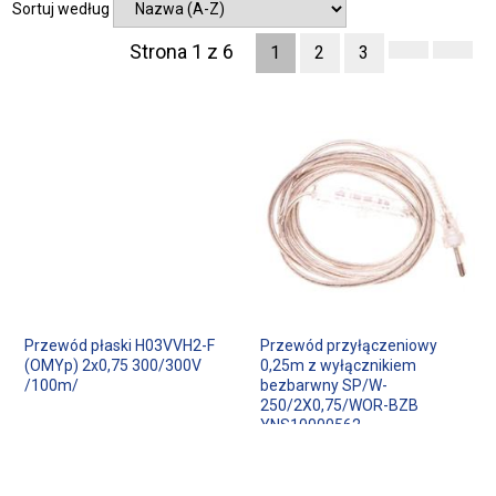
Sortuj według
Strona 1 z 6
1
2
3
Przewód płaski H03VVH2-F
Przewód przyłączeniowy
(OMYp) 2x0,75 300/300V
0,25m z wyłącznikiem
/100m/
bezbarwny SP/W-
250/2X0,75/WOR-BZB
YNS10000562