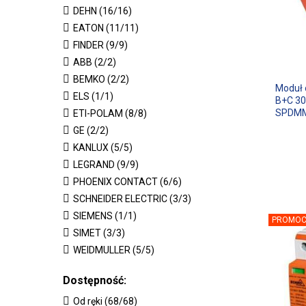
DEHN (16/16)
EATON (11/11)
FINDER (9/9)
ABB (2/2)
BEMKO (2/2)
Moduł 
ELS (1/1)
B+C 30
SPDMM
ETI-POLAM (8/8)
GE (2/2)
KANLUX (5/5)
LEGRAND (9/9)
PHOENIX CONTACT (6/6)
SCHNEIDER ELECTRIC (3/3)
SIEMENS (1/1)
PROMOC
SIMET (3/3)
WEIDMULLER (5/5)
Dostępność:
Od ręki (68/68)