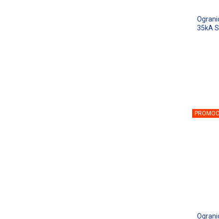
Ograni
35kA S
PROMOC
Ograni