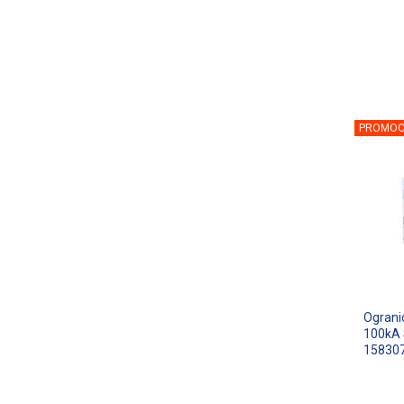
PROMOC
Ograni
100kA
15830