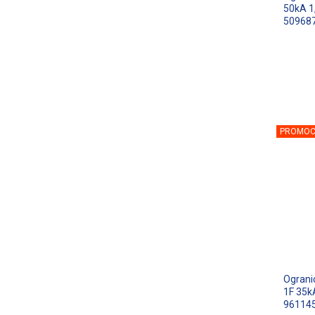
50kA 1
50968
PROMOC
Ograni
1F 35k
96114