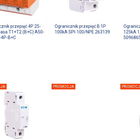
cznik przepięć 4P 25-
Ogranicznik przepięć B 1P
Ogranicz
lasa T1+T2 (B+C) A50-
100kA SPI-100/NPE 263139
125kA 1
-4P-B+C
509686
JA
PROMOCJA
PROMOCJ