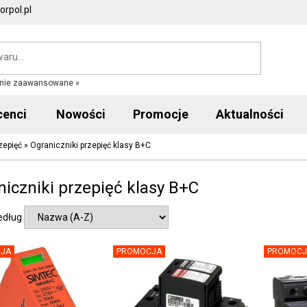
rpol.pl
nie zaawansowane »
cenci
Nowości
Promocje
Aktualności
zepięć
»
Ograniczniki przepięć klasy B+C
iczniki przepięć klasy B+C
edług
JA
PROMOCJA
PROMOCJ