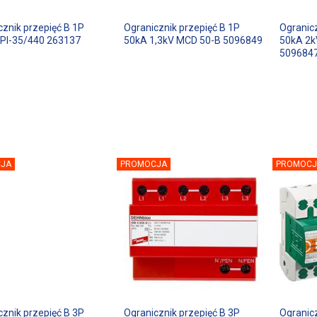
cznik przepięć B 1P
Ogranicznik przepięć B 1P
Ogranicz
PI-35/440 263137
50kA 1,3kV MCD 50-B 5096849
50kA 2k
509684
JA
PROMOCJA
PROMOCJ
cznik przepięć B 3P
Ogranicznik przepięć B 3P
Ogranicz