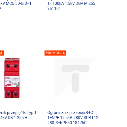
3kV MCD 50-B 3+1
1F 100kA 1.5kV DGP M 255
9
961101
A
PROMOCJA
nik przepięć B Typ 1
Ogranicznik przepięć B+C
 4kV DB 1 255 H
1+NPE 12,5kA 280V SPBT12-
280-3+NPE50 184750