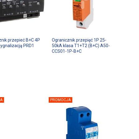
znik przepieć B+C 4P
Ogranicznik przepięć 1P 25-
sygnalizacją PRD1
50kA klasa T1+T2 (B+C) A50-
CCS01-1P-B+C
A
PROMOCJA