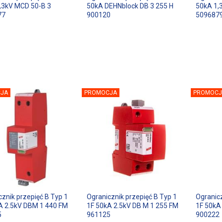
,3kV MCD 50-B 3
50kA DEHNblock DB 3 255 H
50kA 1,
77
900120
509687
JA
PROMOCJA
PROMOCJ
cznik przepięć B Typ 1
Ogranicznik przepięć B Typ 1
Ogranicz
A 2.5kV DBM 1 440 FM
1F 50kA 2.5kV DB M 1 255 FM
1F 50kA
5
961125
900222