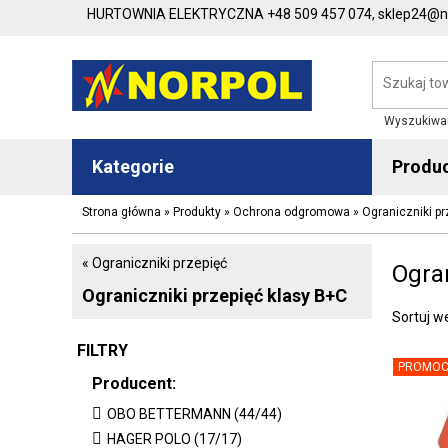
HURTOWNIA ELEKTRYCZNA
+48 509 457 074,
sklep24@no
Wyszukiwa
Kategorie
Produ
Strona główna
»
Produkty
»
Ochrona odgromowa
»
Ograniczniki pr
« Ograniczniki przepięć
Ogran
Ograniczniki przepięć klasy B+C
Sortuj w
FILTRY
PROMOC
Producent:
OBO BETTERMANN (44/44)
HAGER POLO (17/17)