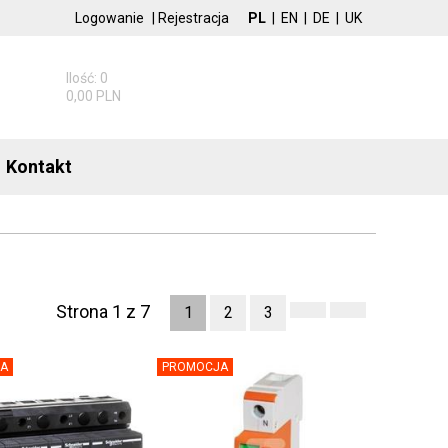
Logowanie
|
Rejestracja
PL
|
EN
|
DE
|
UK
Ilość: 0
0,00 PLN
Kontakt
Strona 1 z 7
1
2
3
A
PROMOCJA