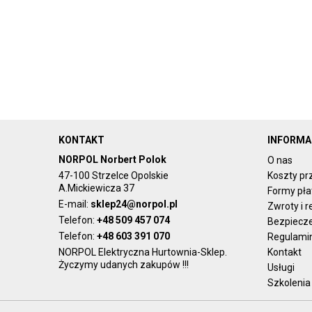
KONTAKT
INFORMA
NORPOL Norbert Polok
O nas
47-100 Strzelce Opolskie
Koszty pr
A.Mickiewicza 37
Formy pła
E-mail:
sklep24@norpol.pl
Zwroty i 
Telefon:
+48 509 457 074
Bezpiecz
Telefon:
+48 603 391 070
Regulami
NORPOL Elektryczna Hurtownia-Sklep.
Kontakt
Życzymy udanych zakupów !!!
Usługi
Szkolenia