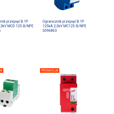
nik przepięć B 1P
Ogranicznik przepięć B 1P
,3kV MCD 125-B/NPE
125kA 2,5kV MC125-B/NPE
5
5096863
A
PROMOCJA