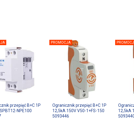
JA
PROMOCJA
PROMOCJ
cznik przepięć B+C 1P
Ogranicznik przepięć B+C 1P
Ogranic
 SPBT12-NPE100
12,5kA 150V V50-1+FS-150
12,5kA 
7
5093446
509344