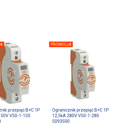
A
PROMOCJA
znik przepięć B+C 1P
Ogranicznik przepięć B+C 1P
150V V50-1-150
12,5kA 280V V50-1-280
0
5093500