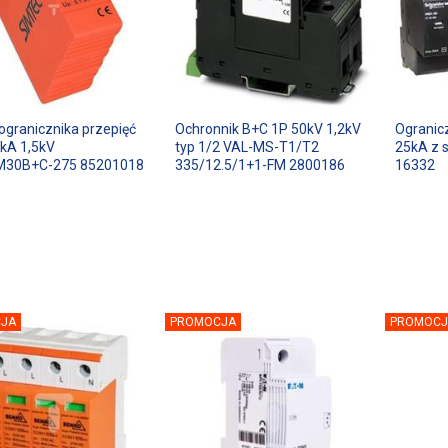
ogranicznika przepięć
Ochronnik B+C 1P 50kV 1,2kV
Ogranic
kA 1,5kV
typ 1/2 VAL-MS-T1/T2
25kA z 
30B+C-275 85201018
335/12.5/1+1-FM 2800186
16332
JA
PROMOCJA
PROMOCJ