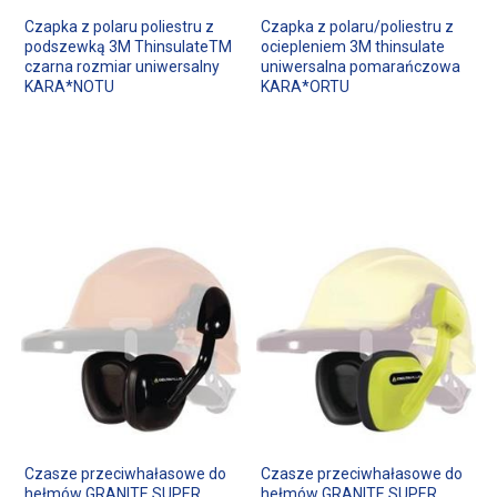
Czapka z polaru poliestru z
Czapka z polaru/poliestru z
podszewką 3M ThinsulateTM
ociepleniem 3M thinsulate
czarna rozmiar uniwersalny
uniwersalna pomarańczowa
KARA*NOTU
KARA*ORTU
Czasze przeciwhałasowe do
Czasze przeciwhałasowe do
hełmów GRANITE SUPER
hełmów GRANITE SUPER