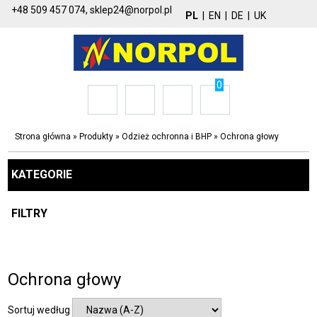
+48 509 457 074,
sklep24@norpol.pl
PL
|
EN
|
DE
|
UK
0
Strona główna
»
Produkty
»
Odzież ochronna i BHP
»
Ochrona głowy
KATEGORIE
FILTRY
Ochrona głowy
Sortuj według