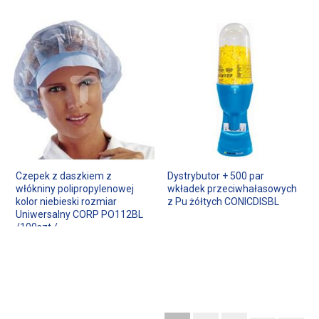
Czepek z daszkiem z
Dystrybutor + 500 par
włókniny polipropylenowej
wkładek przeciwhałasowych
kolor niebieski rozmiar
z Pu żółtych CONICDISBL
Uniwersalny CORP PO112BL
/100szt./