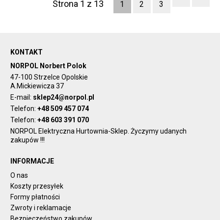
Strona 1 z 13
1
2
3
KONTAKT
NORPOL Norbert Polok
47-100 Strzelce Opolskie
A.Mickiewicza 37
E-mail:
sklep24@norpol.pl
Telefon:
+48 509 457 074
Telefon:
+48 603 391 070
NORPOL Elektryczna Hurtownia-Sklep. Życzymy udanych
zakupów !!!
INFORMACJE
O nas
Koszty przesyłek
Formy płatności
Zwroty i reklamacje
Bezpieczeństwo zakupów