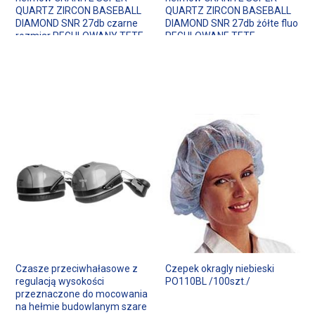
QUARTZ ZIRCON BASEBALL
QUARTZ ZIRCON BASEBALL
DIAMOND SNR 27db czarne
DIAMOND SNR 27db żółte fluo
rozmiar REGULOWANY TETE
REGULOWANE TETE
SUZU2NO
SUZU2JAFL
Czasze przeciwhałasowe z
Czepek okragly niebieski
regulacją wysokości
PO110BL /100szt./
przeznaczone do mocowania
na hełmie budowlanym szare