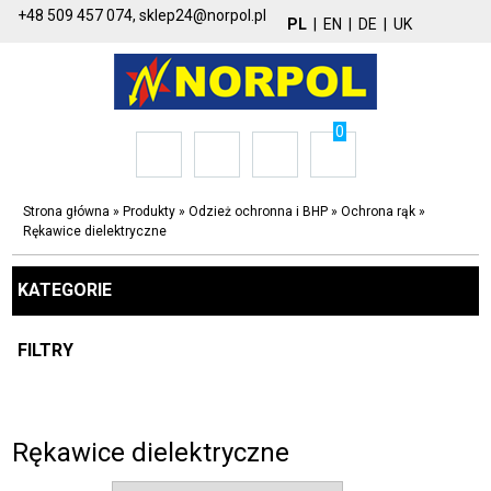
+48 509 457 074,
sklep24@norpol.pl
PL
|
EN
|
DE
|
UK
0
Strona główna
»
Produkty
»
Odzież ochronna i BHP
»
Ochrona rąk
»
Rękawice dielektryczne
KATEGORIE
FILTRY
Rękawice dielektryczne