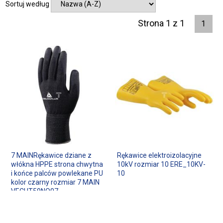
Sortuj według
Strona 1 z 1
1
7 MAINRękawice dziane z
Rękawice elektroizolacyjne
włókna HPPE strona chwytna
10kV rozmiar 10 ERE_10KV-
i końce palców powlekane PU
10
kolor czarny rozmiar 7 MAIN
VECUT59NO07