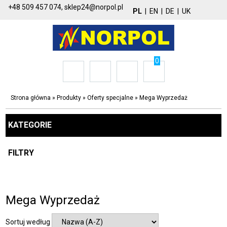
+48 509 457 074,
sklep24@norpol.pl
PL
|
EN
|
DE
|
UK
0
Strona główna
»
Produkty
»
Oferty specjalne
»
Mega Wyprzedaż
KATEGORIE
FILTRY
Mega Wyprzedaż
Sortuj według