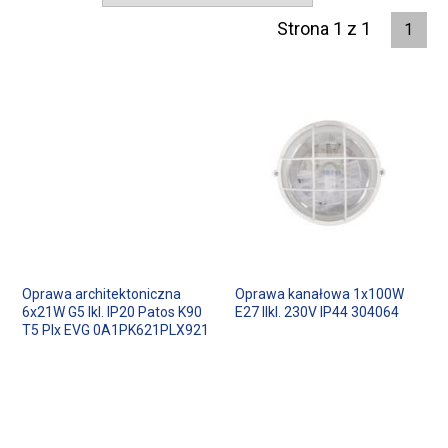
Strona 1 z 1
1
Oprawa architektoniczna
Oprawa kanałowa 1x100W
6x21W G5 Ikl. IP20 Patos K90
E27 IIkl. 230V IP44 304064
T5 Plx EVG 0A1PK621PLX921