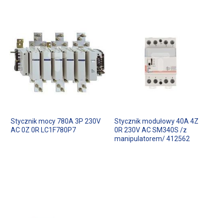
Stycznik mocy 780A 3P 230V
Stycznik modułowy 40A 4Z
AC 0Z 0R LC1F780P7
0R 230V AC SM340S /z
manipulatorem/ 412562