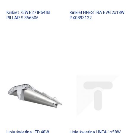
Kinkiet 75W E27 IP54 Ikl.
Kinkiet FINESTRA EVG 2x18W
PILLAR S 356506
PX0893122
Linia świetlna LED 48W
Linia świetlna LINEA 1x58W