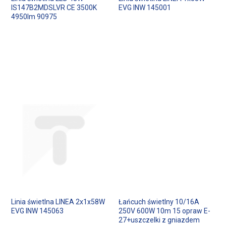
IS147B2MDSLVR CE 3500K
EVG INW 145001
4950lm 90975
Linia świetlna LINEA 2x1x58W
Łańcuch świetlny 10/16A
EVG INW 145063
250V 600W 10m 15 opraw E-
27+uszczelki z gniazdem