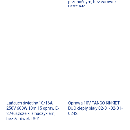
przenośnym, bez żarówek
LS02W40
Łańcuch świetlny 10/16A
Oprawa 10V TANGO KINKIET
250V 600W 10m 15 opraw E-
DUO ciepły biały 02-01-02-01-
27+uszczelki z haczykiem,
0242
bez żarówek LS01