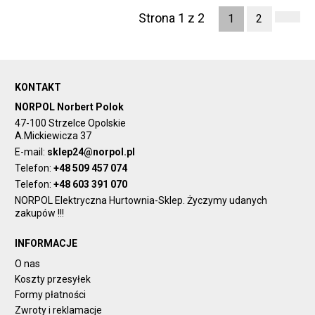
Strona 1 z 2
1
2
KONTAKT
NORPOL Norbert Polok
47-100 Strzelce Opolskie
A.Mickiewicza 37
E-mail:
sklep24@norpol.pl
Telefon:
+48 509 457 074
Telefon:
+48 603 391 070
NORPOL Elektryczna Hurtownia-Sklep. Życzymy udanych
zakupów !!!
INFORMACJE
O nas
Koszty przesyłek
Formy płatności
Zwroty i reklamacje