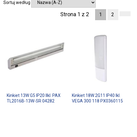
Sortuj według
Strona 1 z 2
1
2
Kinkiet 13W G5 IP20 IIkl. PAX
Kinkiet 18W 2G11 IP40 Ikl.
TL2016B-13W-SR 04282
VEGA 300 118 PX0360115