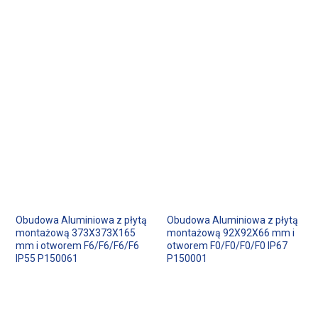
Obudowa Aluminiowa z płytą
Obudowa Aluminiowa z płytą
montażową 373X373X165
montażową 92X92X66 mm i
mm i otworem F6/F6/F6/F6
otworem F0/F0/F0/F0 IP67
IP55 P150061
P150001