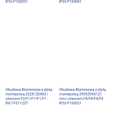
IP55 P150031
IP55 P150041
Obudowa Aluminiowa z płytą
Obudowa Aluminiowa z płytą
montażową 252X125X63 i
montażową 295X295X121
otworem F2/F1/F1+F1/F1 -
mm i otworem F4/F4/F4/F4
IP67 P511237
IP55 P150051