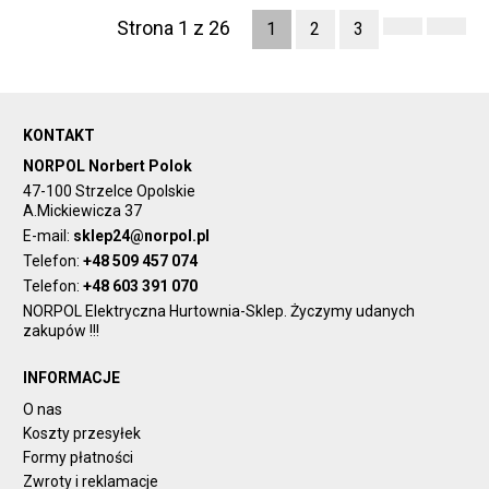
Strona 1 z 26
1
2
3
KONTAKT
NORPOL Norbert Polok
47-100 Strzelce Opolskie
A.Mickiewicza 37
E-mail:
sklep24@norpol.pl
Telefon:
+48 509 457 074
Telefon:
+48 603 391 070
NORPOL Elektryczna Hurtownia-Sklep. Życzymy udanych
zakupów !!!
INFORMACJE
O nas
Koszty przesyłek
Formy płatności
Zwroty i reklamacje