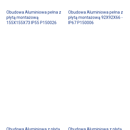
Obudowa Aluminiowa pełna z
Obudowa Aluminiowa pełna z
płytą montażową
płytą montażową 92X92X66 -
155X155X73 IP55 P150026
IP67 P150006
Obudowa Aluminiowa z płytą
Obudowa Aluminiowa z płytą