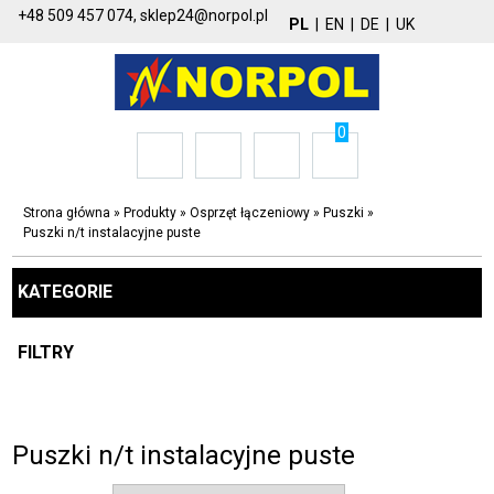
+48 509 457 074,
sklep24@norpol.pl
PL
|
EN
|
DE
|
UK
0
Strona główna
»
Produkty
»
Osprzęt łączeniowy
»
Puszki
»
Puszki n/t instalacyjne puste
KATEGORIE
FILTRY
Puszki n/t instalacyjne puste