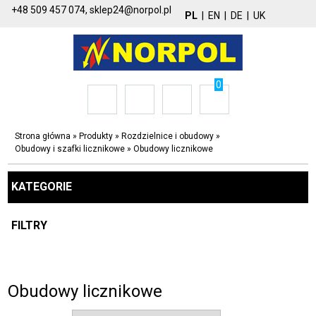
+48 509 457 074,
sklep24@norpol.pl
PL
|
EN
|
DE
|
UK
0
Strona główna
»
Produkty
»
Rozdzielnice i obudowy
»
Obudowy i szafki licznikowe
»
Obudowy licznikowe
KATEGORIE
FILTRY
Obudowy licznikowe