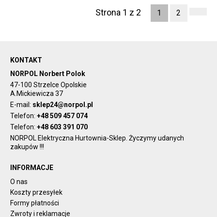
Strona 1 z 2
1
2
KONTAKT
NORPOL Norbert Polok
47-100 Strzelce Opolskie
A.Mickiewicza 37
E-mail:
sklep24@norpol.pl
Telefon:
+48 509 457 074
Telefon:
+48 603 391 070
NORPOL Elektryczna Hurtownia-Sklep. Życzymy udanych
zakupów !!!
INFORMACJE
O nas
Koszty przesyłek
Formy płatności
Zwroty i reklamacje