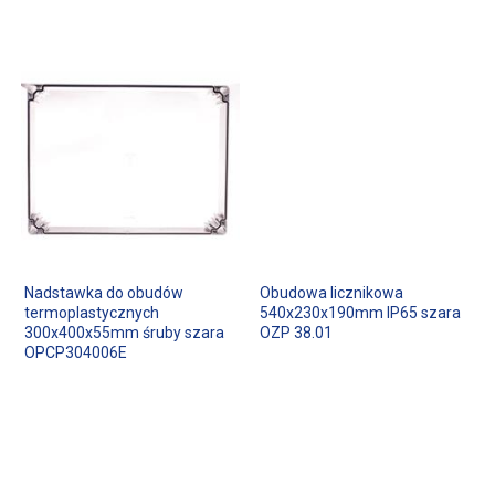
Nadstawka do obudów
Obudowa licznikowa
termoplastycznych
540x230x190mm IP65 szara
300x400x55mm śruby szara
OZP 38.01
OPCP304006E