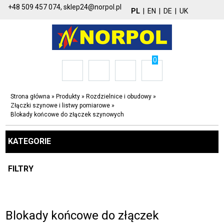
+48 509 457 074,
sklep24@norpol.pl
PL
|
EN
|
DE
|
UK
0
Strona główna
»
Produkty
»
Rozdzielnice i obudowy
»
Złączki szynowe i listwy pomiarowe
»
Blokady końcowe do złączek szynowych
KATEGORIE
FILTRY
Blokady końcowe do złączek